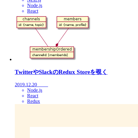
Node.js
React
TwitterやSlackのRedux Storeを覗く
2019.12.20
Node.js
React
Redux