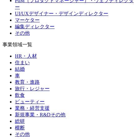
PdM（プロダクトマネージャー）・ウェブディレクタ
ー
UI/UXデザイナー・デザインディレクター
マーケター
編集ディレクター
その他
事業領域一覧
HR・人材
住まい
結婚
車
教育・進路
旅行・レジャー
飲食
ビューティー
業務・経営支援
新規事業・R&Dその他
総研
横断
その他