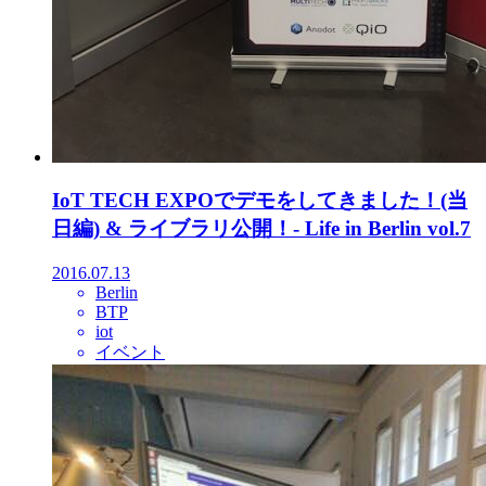
IoT TECH EXPOでデモをしてきました！(当
日編) & ライブラリ公開！- Life in Berlin vol.7
2016.07.13
Berlin
BTP
iot
イベント