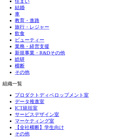
住まい
結婚
車
教育・進路
旅行・レジャー
飲食
ビューティー
業務・経営支援
新規事業・R&Dその他
総研
横断
その他
組織一覧
プロダクトディベロップメント室
データ推進室
ICT統括室
サービスデザイン室
マーケティング室
【全社横断】学生向け
その他