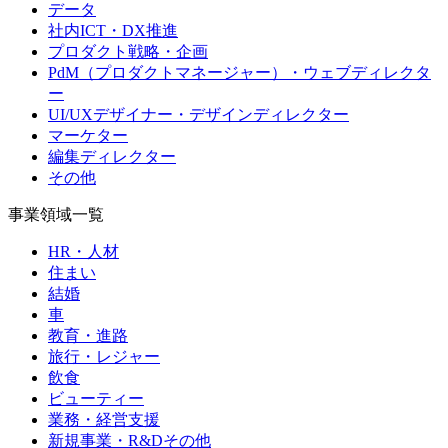
データ
社内ICT・DX推進
プロダクト戦略・企画
PdM（プロダクトマネージャー）・ウェブディレクタ
ー
UI/UXデザイナー・デザインディレクター
マーケター
編集ディレクター
その他
事業領域一覧
HR・人材
住まい
結婚
車
教育・進路
旅行・レジャー
飲食
ビューティー
業務・経営支援
新規事業・R&Dその他