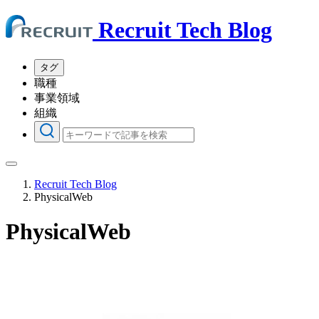
Recruit Tech Blog
タグ
職種
事業領域
組織
Recruit Tech Blog
PhysicalWeb
PhysicalWeb