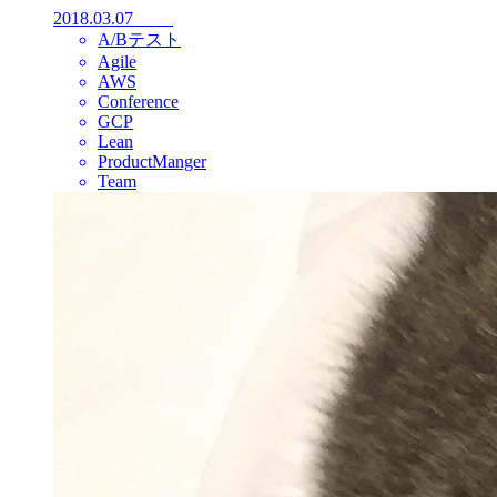
2018.03.07
A/Bテスト
Agile
AWS
Conference
GCP
Lean
ProductManger
Team