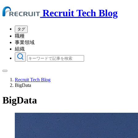
Recruit Tech Blog
タグ
職種
事業領域
組織
Recruit Tech Blog
BigData
BigData