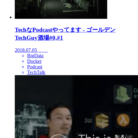
TechなPodcastやってます - ゴールデン
TechGuy酒場#0,#1
2018.07.05
BigData
Docker
Podcast
TechTalk