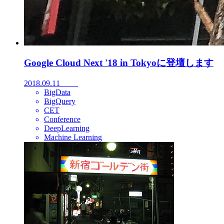
Google Cloud Next '18 in Tokyoに登壇します
2018.09.11
BigData
BigQuery
CET
Conference
DeepLearning
Machine Learning