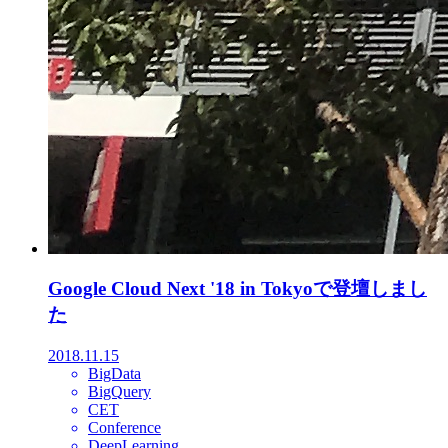
Google Cloud Next '18 in Tokyoで登壇しまし
た
2018.11.15
BigData
BigQuery
CET
Conference
DeepLearning