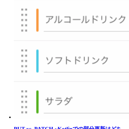
PUT vs. PATCH ~Kotlinでの部分更新はどち