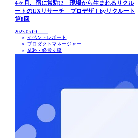
4ヶ月、宿に常駐!? 現場から生まれるリクル
ートのUXリサーチ プロデザ！byリクルート
第8回
2023.05.09
イベントレポート
プロダクトマネージャー
業務・経営支援