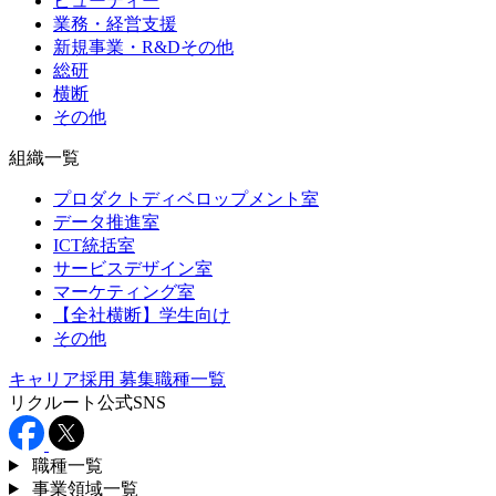
ビューティー
業務・経営支援
新規事業・R&Dその他
総研
横断
その他
組織一覧
プロダクトディベロップメント室
データ推進室
ICT統括室
サービスデザイン室
マーケティング室
【全社横断】学生向け
その他
キャリア採用
募集職種一覧
リクルート公式SNS
職種一覧
事業領域一覧