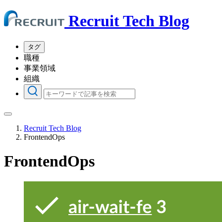
Recruit Tech Blog
タグ
職種
事業領域
組織
Recruit Tech Blog
FrontendOps
FrontendOps