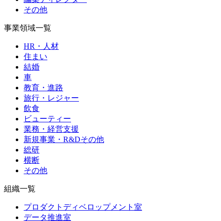
その他
事業領域一覧
HR・人材
住まい
結婚
車
教育・進路
旅行・レジャー
飲食
ビューティー
業務・経営支援
新規事業・R&Dその他
総研
横断
その他
組織一覧
プロダクトディベロップメント室
データ推進室