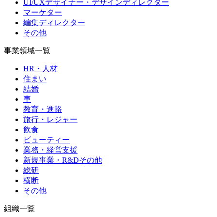
UI/UXデザイナー・デザインディレクター
マーケター
編集ディレクター
その他
事業領域一覧
HR・人材
住まい
結婚
車
教育・進路
旅行・レジャー
飲食
ビューティー
業務・経営支援
新規事業・R&Dその他
総研
横断
その他
組織一覧