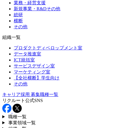
業務・経営支援
新規事業・R&Dその他
総研
横断
その他
組織一覧
プロダクトディベロップメント室
データ推進室
ICT統括室
サービスデザイン室
マーケティング室
【全社横断】学生向け
その他
キャリア採用
募集職種一覧
リクルート公式SNS
職種一覧
事業領域一覧