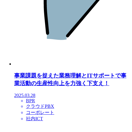
事業課題を捉えた業務理解とITサポートで事
業活動の生産性向上を力強く下支え！
2025.03.28
BPR
クラウドPBX
コーポレート
社内ICT