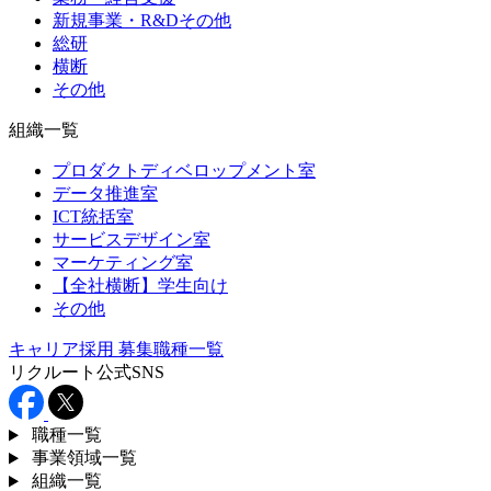
新規事業・R&Dその他
総研
横断
その他
組織一覧
プロダクトディベロップメント室
データ推進室
ICT統括室
サービスデザイン室
マーケティング室
【全社横断】学生向け
その他
キャリア採用
募集職種一覧
リクルート公式SNS
職種一覧
事業領域一覧
組織一覧