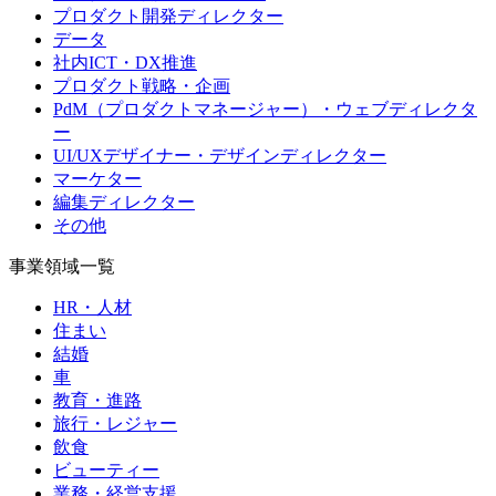
プロダクト開発ディレクター
データ
社内ICT・DX推進
プロダクト戦略・企画
PdM（プロダクトマネージャー）・ウェブディレクタ
ー
UI/UXデザイナー・デザインディレクター
マーケター
編集ディレクター
その他
事業領域一覧
HR・人材
住まい
結婚
車
教育・進路
旅行・レジャー
飲食
ビューティー
業務・経営支援