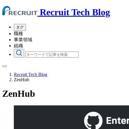
Recruit Tech Blog
タグ
職種
事業領域
組織
Recruit Tech Blog
ZenHub
ZenHub