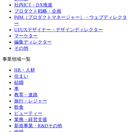
社内ICT・DX推進
プロダクト戦略・企画
PdM（プロダクトマネージャー）・ウェブディレクタ
ー
UI/UXデザイナー・デザインディレクター
マーケター
編集ディレクター
その他
事業領域一覧
HR・人材
住まい
結婚
車
教育・進路
旅行・レジャー
飲食
ビューティー
業務・経営支援
新規事業・R&Dその他
総研