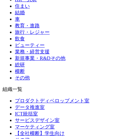
住まい
結婚
車
教育・進路
旅行・レジャー
飲食
ビューティー
業務・経営支援
新規事業・R&Dその他
総研
横断
その他
組織一覧
プロダクトディベロップメント室
データ推進室
ICT統括室
サービスデザイン室
マーケティング室
【全社横断】学生向け