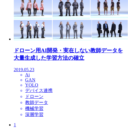
ドローン用AI開発・実在しない教師データを
大量生成した学習方法の確立
2019.05.23
Ai
GAN
YOLO
デバイス連携
ドローン
教師データ
機械学習
深層学習
1