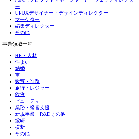
ー
UI/UXデザイナー・デザインディレクター
マーケター
編集ディレクター
その他
事業領域一覧
HR・人材
住まい
結婚
車
教育・進路
旅行・レジャー
飲食
ビューティー
業務・経営支援
新規事業・R&Dその他
総研
横断
その他