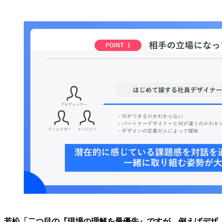
若松「二つ目の『現場の理解を最優先』ですが、例えばデザ