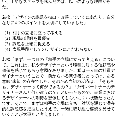
い、丁寧なステップを踏んだのは、以下のような理由から
だ。
若松「デザインの課題を抽出・改善していくにあたり、自分
なりに4つのポイントを大切にしていました」
（1）相手の立場に立って考える
（2）現場の理解を最優先
（3）課題を正確に捉える
（4）表現手段としてのデザインにこだわらない
若松「まず、一つ目の『相手の立場に立って考える』につい
て。これには、私やデザイナーという職種に対する信頼感や
価値を感じてもらう意図がありました。私は一人目の社員デ
ザイナーということで、前からいる関係者にとっては、ある
意味"未知"の存在でした。そのため当初の反応は、『そもそ
も、デザイナーって何ができるの？』『外部パートナーのデ
ザイナーさんと何が違うの？』といったもので、事業におけ
るデザイナーへの期待を想像してもらいにくい状態だったん
です。そこで、まずは相手の立場に立ち、対話を通じて潜在
的な課題感を把握したうえで、一緒に取り組む姿勢を見せて
いくことが大事だと考えました」