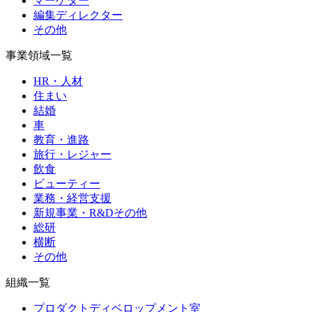
マーケター
編集ディレクター
その他
事業領域一覧
HR・人材
住まい
結婚
車
教育・進路
旅行・レジャー
飲食
ビューティー
業務・経営支援
新規事業・R&Dその他
総研
横断
その他
組織一覧
プロダクトディベロップメント室