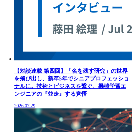
【対談連載 第四回】「名を残す研究」の世界
を飛び出し、新卒5年でシニアプロフェッショ
ナルに。技術とビジネスを繋ぐ、機械学習エ
ンジニアの『並走』する覚悟
2026.07.29