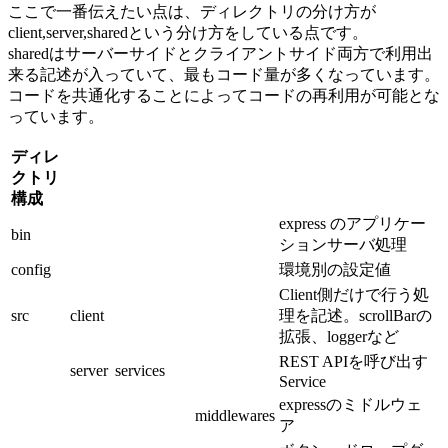
ここで一番伝えたい点は、ディレクトリの分け方が
client,server,sharedという分け方をしている点です。
sharedはサーバーサイドとクライアントサイド両方で利用出
来る記述が入っていて、最もコード量が多くなっています。
コードを共通化することによってコードの再利用が可能とな
っています。
ディレ
クトリ
構成
express のアプリケー
bin
ションサーバ処理
config
環境別の設定値
Client側だけで行う処
src
client
理を記述。scrollBarの
拡張、loggerなど
REST APIを呼び出す
server
services
Service
expressのミドルウェ
middlewares
ア