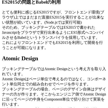
ES2015の問題とBabelの利用
とても便利に感じるES2015ですが、フロントエンド環境(ブ
ラウザ)上ではまだまだ直接ES2015を実行することが出来な
い状態が続いています。(Node.jsでは実行可能)
そのため、ブッキングテーブルではES2015で書かれた
Javascriptをブラウザで実行出来るようにES5形式へコンパイ
ルさせるBabelというトランスパイラを採用しています。
これによりフロントエンドでもES2015を利用して開発を行
うことが可能になります。
Atomic Design
ブッキングテーブルではAtomic Designという考え方を取り入
れています。
Atomic Designはページ単位で考えるのではなく、コンポーネ
ント単位同士での組み合わせでページを作ります。
ブッキングテーブルの場合、ページのデザイン自体はデザイ
ナーの方が作ります。そこからエンジニア側でAtomic Design
に沿ってページの中身をComponent単位で切り分けて実装を
行います。