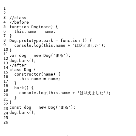
1

2

3

//class

4

//before

5

function Dog(name) {

6

  this.name = name;

7

}

8

Dog.prototype.bark = function () {

9

  console.log(this.name + 'は吠えました');

10

}

11

var dog = new Dog('まる');

12

dog.bark();

13

//after

14

class Dog {

15

  constructor(name) {

16

    this.name = name;

17

  }

18

  bark() {

19

    console.log(this.name + 'は吠えました');

20

  }

21

}

22

const dog = new Dog('まる');

23

24

25
