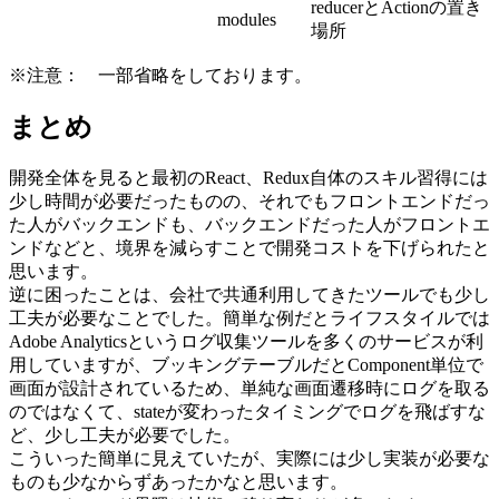
reducerとActionの置き
modules
場所
※注意： 一部省略をしております。
まとめ
開発全体を見ると最初のReact、Redux自体のスキル習得には
少し時間が必要だったものの、それでもフロントエンドだっ
た人がバックエンドも、バックエンドだった人がフロントエ
ンドなどと、境界を減らすことで開発コストを下げられたと
思います。
逆に困ったことは、会社で共通利用してきたツールでも少し
工夫が必要なことでした。簡単な例だとライフスタイルでは
Adobe Analyticsというログ収集ツールを多くのサービスが利
用していますが、ブッキングテーブルだとComponent単位で
画面が設計されているため、単純な画面遷移時にログを取る
のではなくて、stateが変わったタイミングでログを飛ばすな
ど、少し工夫が必要でした。
こういった簡単に見えていたが、実際には少し実装が必要な
ものも少なからずあったかなと思います。