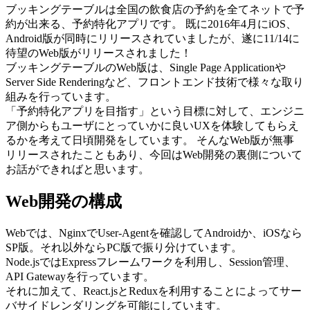
ブッキングテーブルは全国の飲食店の予約を全てネットで予
約が出来る、予約特化アプリです。 既に2016年4月にiOS、
Android版が同時にリリースされていましたが、遂に11/14に
待望のWeb版がリリースされました！
ブッキングテーブルのWeb版は、Single Page Applicationや
Server Side Renderingなど、フロントエンド技術で様々な取り
組みを行っています。
「予約特化アプリを目指す」という目標に対して、エンジニ
ア側からもユーザにとっていかに良いUXを体験してもらえ
るかを考えて日頃開発をしています。 そんなWeb版が無事
リリースされたこともあり、今回はWeb開発の裏側について
お話ができればと思います。
Web開発の構成
Webでは、NginxでUser-Agentを確認してAndroidか、iOSなら
SP版。それ以外ならPC版で振り分けています。
Node.jsではExpressフレームワークを利用し、Session管理、
API Gatewayを行っています。
それに加えて、React.jsとReduxを利用することによってサー
バサイドレンダリングを可能にしています。