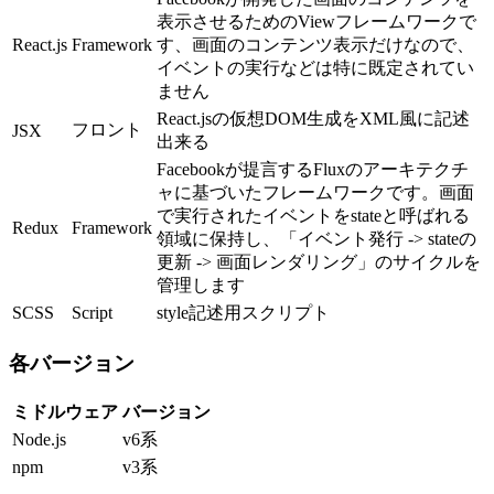
表示させるためのViewフレームワークで
React.js
Framework
す、画面のコンテンツ表示だけなので、
イベントの実行などは特に既定されてい
ません
React.jsの仮想DOM生成をXML風に記述
フロント
JSX
出来る
Facebookが提言するFluxのアーキテクチ
ャに基づいたフレームワークです。画面
で実行されたイベントをstateと呼ばれる
Redux
Framework
領域に保持し、「イベント発行 -> stateの
更新 -> 画面レンダリング」のサイクルを
管理します
SCSS
Script
style記述用スクリプト
各バージョン
ミドルウェア
バージョン
Node.js
v6系
npm
v3系