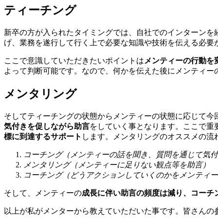
ティーチング
新卒の方が入られたタイミングでは、自社でのインターンを
げ、業務を遂行して行く上で必要な知識や技術を伝える必要
ここで意識していただきたいポイントは
メンティーの行動を
よって判断可能です。なので、何かを伝えた後にメンティー
メンタリング
そしてティーチングの状態からメンティーの状態に応じて今
気付きを促しながら助言
をしていく事となります。ここで重
標に到達するサポート
します。メンタリングのオススメの流
コーチング（メンティーの話を聞き、質問を通じて気付
メンタリング（メンティーに足りない観点等を助言）
コーチング（どうアクションしていくのかをメンティー
そして、メンティーの
成長に伴い助言の頻度は減り、コーチ
以上が私がメンターから教えていただいた事です。皆さんの