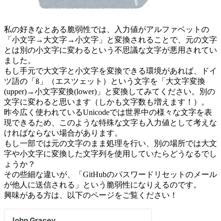
私の好きなとある脆弱性では、入力値がアルファベットの
「小文字→大文字→小文字」と変換されることで、元の文字
とは別の小文字に変わるという不思議な文字が悪用されてい
ました。
もし手元で大文字と小文字を変換できる環境があれば、ドイ
ツ語の「ß」（エスツェット）という文字を「大文字変換
(upper)→小文字変換(lower)」と変換してみてください。別の
文字に変わると思います（しかも文字数も増えます！）。
昨今広く使われているUnicodeでは世界中の様々な文字を表
現できるため、このような特殊な文字も入力値として考えな
ければならない場合があります。
もし一部では元の文字のまま処理を行い、別の場所では大文
字や小文字に変換した文字列を使用していたらどうなるでし
ょうか？
その些細な違いが、「GitHubのパスワードリセットのメール
が他人に送信される」という脆弱性になりえるのです。
興味がある方は、以下のページをご覧ください！