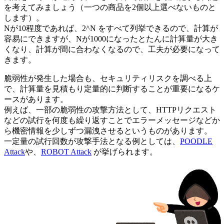
を考えてみましょう（一つの商品を2個以上選べないものと
します）。
Nが10程度であれば、2^N をすべて列挙できるので、計算が
容易にできますが、Nが1000になったとたんに計算量が大き
くなり、計算が間に合わなくなるので、工夫が必要になって
きます。
脆弱性が発生した場合も、セキュリティリスクを調べる上
で、計算量を見積もり定量的に判断することが重要になるケ
ースがあります。
例えば、一部の脆弱性の攻撃方法として、HTTPリクエスト
などの試行を何度も繰り返すことでエラーメッセージなどか
ら機密情報を少しずつ漏洩させるというものがあります。
一定量の試行回数が攻撃手法となる例としては、
POODLE
Attack
や、
ROBOT Attack
が挙げられます。