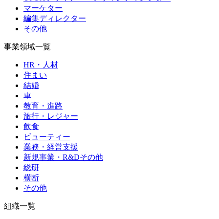
マーケター
編集ディレクター
その他
事業領域一覧
HR・人材
住まい
結婚
車
教育・進路
旅行・レジャー
飲食
ビューティー
業務・経営支援
新規事業・R&Dその他
総研
横断
その他
組織一覧