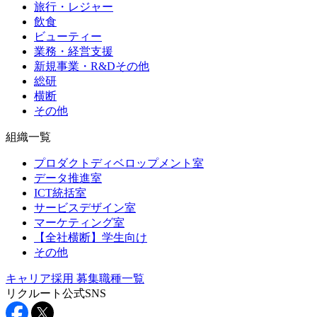
旅行・レジャー
飲食
ビューティー
業務・経営支援
新規事業・R&Dその他
総研
横断
その他
組織一覧
プロダクトディベロップメント室
データ推進室
ICT統括室
サービスデザイン室
マーケティング室
【全社横断】学生向け
その他
キャリア採用
募集職種一覧
リクルート公式SNS