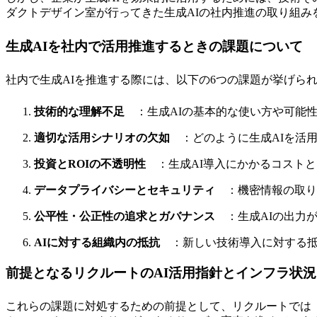
ダクトデザイン室が行ってきた生成AIの社内推進の取り組み
生成AIを社内で活用推進するときの課題について
社内で生成AIを推進する際には、以下の6つの課題が挙げら
技術的な理解不足
：生成AIの基本的な使い方や可能
適切な活用シナリオの欠如
：どのように生成AIを活
投資とROIの不透明性
：生成AI導入にかかるコストと
データプライバシーとセキュリティ
：機密情報の取り
公平性・公正性の追求とガバナンス
：生成AIの出力
AIに対する組織内の抵抗
：新しい技術導入に対する抵
前提となるリクルートのAI活用指針とインフラ状
これらの課題に対処するための前提として、リクルートでは