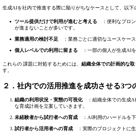
生成AIを社内で推進する際に陥りがちなケースとして、以下
ツール提供だけで利用が進むと考える
：便利なプロン
が進まないことが多いです。
業務適用の検討不足
：業務ごとに適切なユースケース
個人レベルでの利用に留まる
：一部の個人が生成AI
これらの 課題に対処するためには、
組織全体での計画的な取
す。
２．社内での活用推進を成功させる3つ
組織の利用状況・実態の可視化
：組織全体での生成AI
な育成計画を立案していきます。
未経験者から試行者への育成
：AI利用のハードルを
試行者から活用者への育成
：実際のプロジェクトに生