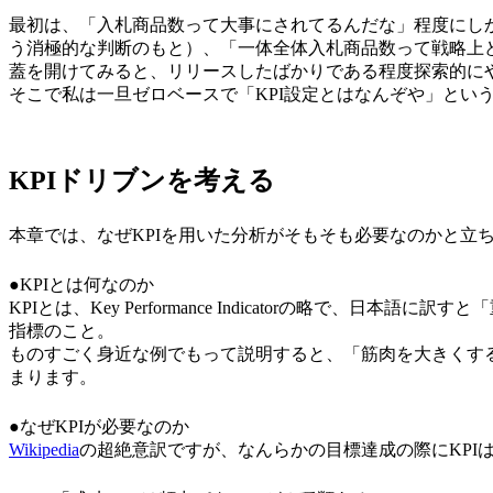
最初は、「入札商品数って大事にされてるんだな」程度にし
う消極的な判断のもと）、「一体全体入札商品数って戦略上
蓋を開けてみると、リリースしたばかりである程度探索的にや
そこで私は一旦ゼロベースで「KPI設定とはなんぞや」とい
KPIドリブンを考える
本章では、なぜKPIを用いた分析がそもそも必要なのかと立
●KPIとは何なのか
KPIとは、Key Performance Indicatorの略
指標のこと。
ものすごく身近な例でもって説明すると、「筋肉を大きくす
まります。
●なぜKPIが必要なのか
Wikipedia
の超絶意訳ですが、なんらかの目標達成の際にKPI