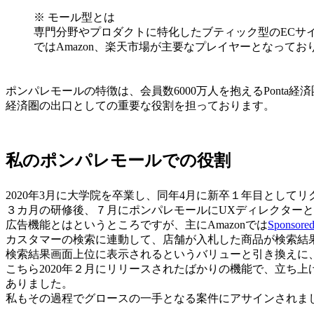
※ モール型とは
専門分野やプロダクトに特化したブティック型のECサ
ではAmazon、楽天市場が主要なプレイヤーとなってお
ポンパレモールの特徴は、会員数6000万人を抱えるPonta
経済圏の出口としての重要な役割を担っております。
私のポンパレモールでの役割
2020年3月に大学院を卒業し、同年4月に新卒１年目として
３カ月の研修後、７月にポンパレモールにUXディレクター
広告機能とはというところですが、主にAmazonでは
Sponsored
カスタマーの検索に連動して、店舗が入札した商品が検索結
検索結果画面上位に表示されるというバリューと引き換えに
こちら2020年２月にリリースされたばかりの機能で、立ち
ありました。
私もその過程でグロースの一手となる案件にアサインされま