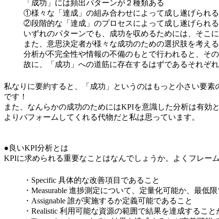
「成功」には頻出パターンが２種類ある
①様々な「達成」の組み合わせによって成し遂げられる
②段階的な「達成」のプロセスによって成し遂げられる
いずれのパターンでも、成功を収めるためには、そこに
また、意思決定者が様々な成功のための選択肢を考える
分析が不完全性や情報の不備のもとで行われると、その
故に、「成功」への道筋に存在するはずであるそれぞれ
私なりに要約すると、「成功」というのはもっと小さい要素
です！
また、なんらかの成功のためにはKPIを意識した分析は有
よりパフォームしてくれる代物だと私は思っています。
●良いKPI分析とは
KPIに求められる重要なことはなんでしょうか。よくフレー
・Specific 具体的な改善項目であること
・Measurable 進捗測定について、定量化可能か、最
・Assignable 誰が実施するか定義可能であること
・Realistic 利用可能な資源の範囲で結果を達成するこ