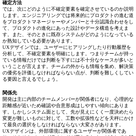
確定方法
では、次にどのように不確定要素を確定させているのか説明
します。エンジニアリングでは将来的にプロダクトの進む道
をプロダクトマネージャーやメンバーと十分認識合わせをし
て、プロダクトの進化にあった設計やデータ構造を考えま
す。また、そのときに既存システムがどのようになっている
か熟知している必要があります。
UXデザインでは、ユーザーにヒアリングしたり行動履歴を
分析して、不確定要素を明確にします。つまりチームが持っ
ている情報だけでは判断を下すには不十分なケースが多いと
いうことが言えます。チームの外からも情報を集め、解決策
の優劣を評価しなければならない点が、判断を難しくしてい
る要因と言えるでしょう。
関係先
開発は主に内部のチームメンバーが関係者になり、心理的な
距離感が近いため確認や合意形成はしやすい傾向にありま
す。しかしシステム面として、先が見えにくく一度決めたら
変更が難しいものに対して、工数や拡張性などを天秤にかけ
て最良の選択をしなければならない大変さがあります。
UXデザインは、外部環境に属するユーザーが関係者であ