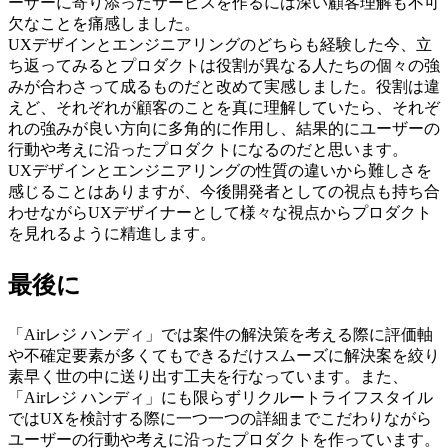
ーザーに寄り添ったサービスを作るには深い顧客理解も不可
欠なことを痛感しました。
UXデザインとエンジニアリングのどちらも経験した今、立
ち返ってみるとプロダクトは役割が異なる人たちの個々の強
みが合わさって成るものだと改めて実感しました。役割は違
えど、それぞれが顧客のことを真に理解していたら、それぞ
れの強みが良い方向に多角的に作用し、結果的にユーザーの
行動や考えに沿ったプロダクトになるのだと思います。
UXデザインとエンジニアリングの性質の違いから難しさを
感じることはありますが、今後開発者としての視点も持ち合
わせながらUXデザイナーとして様々な視点からプロダクト
を見れるように精進します。
最後に
「Airレジ ハンディ」では案件の解決策を考える際に評価軸
や不確定要素が多くてもできるだけスムーズに解決案を絞り
素早く世の中に送り出す工夫を行なっています。また、
「Airレジ ハンディ」にも限らずリクルートライフスタイル
ではUXを検討する際に一つ一つの詳細までこだわりながら
ユーザーの行動や考えに沿ったプロダクトを作っています。