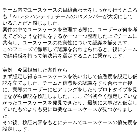
チーム内でユースケースの目線合わせをしっかり行うところ
も「Airレジ ハンディ」チームのUXメンバーが大切にして
いることだと感じました。
案件の中でユースケースを整理する際に、ユーザーが何を考
えてどのような行動をするか一つ一つ整理した上でチームに
共有し、ユースケースの確実性について認識を揃えます。
このフェーズで徹底して認識を合わせられると、後にチーム
で納得感を持って解決策を選定することに繋がります。
実例：今回担当した案件から
まず想定し得るユースケースを洗い出して信憑度を設定し仮
説を立てました。チームと信憑度の認識をすり合わせた後
に、実際のユーザーにヒアリングをしたりプロトタイプを見
せながら仮説を検証しました。ここで当初全く想定していな
かったユースケースを発見できたり、最初に大事だと仮定し
ていたものよりも更に重要なユースケースが見つかりまし
た。
その後、検証内容をもとにチームでユースケースの優先度を
設定します。