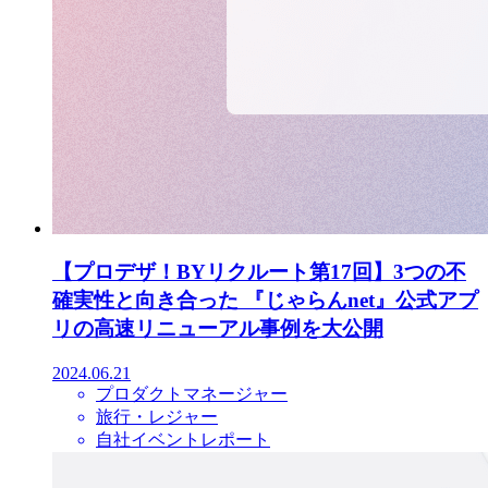
【プロデザ！BYリクルート第17回】3つの不
確実性と向き合った 『じゃらんnet』公式アプ
リの高速リニューアル事例を大公開
2024.06.21
プロダクトマネージャー
旅行・レジャー
自社イベントレポート