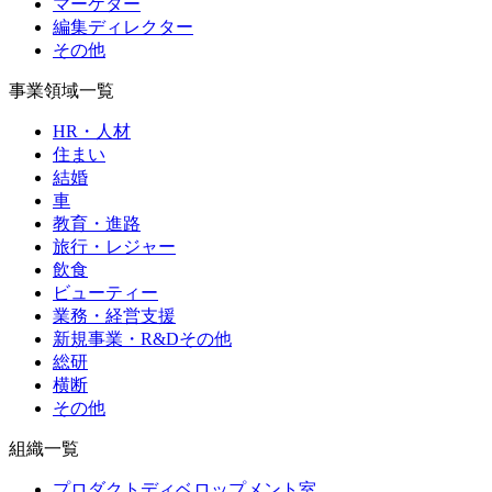
マーケター
編集ディレクター
その他
事業領域一覧
HR・人材
住まい
結婚
車
教育・進路
旅行・レジャー
飲食
ビューティー
業務・経営支援
新規事業・R&Dその他
総研
横断
その他
組織一覧
プロダクトディベロップメント室