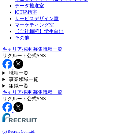
データ推進室
ICT統括室
サービスデザイン室
マーケティング室
【全社横断】学生向け
その他
キャリア採用
募集職種一覧
リクルート公式SNS
職種一覧
事業領域一覧
組織一覧
キャリア採用
募集職種一覧
リクルート公式SNS
(c) Recruit Co., Ltd.