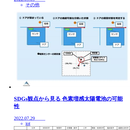
その他
SDGs観点から見る 色素増感太陽電池の可能
性
2022.07.29
iot