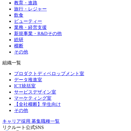
教育・進路
旅行・レジャー
飲食
ビューティー
業務・経営支援
新規事業・R&Dその他
総研
横断
その他
組織一覧
プロダクトディベロップメント室
データ推進室
ICT統括室
サービスデザイン室
マーケティング室
【全社横断】学生向け
その他
キャリア採用
募集職種一覧
リクルート公式SNS