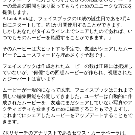
ーの最高の瞬間を振り返ってもらうためのユニークな方法を
提供します。
A Look Backは、フェイスブックの10歳の誕生日である2月4
日にスタートして、約1か月間使用することができます。
しかしあなたがタイムライン上でシェアしたのであれば、い
つでもそのムービーを確認することができます。』
そのムービーは大ヒットする予定で、友達がシェアしたムー
ビーでニュースフィードを埋め尽くす予想です。
フェイスブックは作成されたムービーの数は正確には把握し
ていないが、"何億"もの回想ムービーが作られ、視聴された
とジーバートは言います。
ムービーが一般的になって以来、フェイスブックはこれまで
新しい編集機能を公開してきました。ユーザーは自動的に作
成されたムービーを、友達にまだシェアしていない写真やア
クティビティを変更するために編集することもできますし、
これまでにシェアしたムービーをアップデートすることもで
きます。
ZKリサーチのアナリストであるゼウス・カーラベーラは、