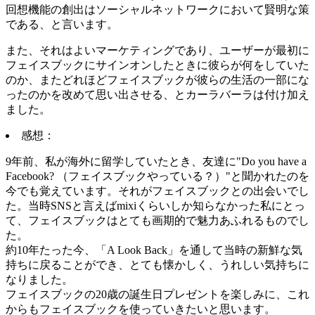
回想機能の創出はソーシャルネットワークにおいて賢明な策
である、と言います。
また、それはよいマーケティングであり、ユーザーが最初に
フェイスブックにサインオンしたときに彼らが何をしていた
のか、またどれほどフェイスブックが彼らの生活の一部にな
ったのかを改めて思い出させる、とカーラバーラは付け加え
ました。
感想：
9年前、私が海外に留学していたとき、友達に"Do you have a
Facebook? （フェイスブックやっている？）"と聞かれたのを
今でも覚えています。それがフェイスブックとの出会いでし
た。当時SNSと言えばmixiくらいしか知らなかった私にとっ
て、フェイスブックはとても画期的で魅力あふれるものでし
た。
約10年たった今、「A Look Back」を通して当時の新鮮な気
持ちに戻ることができ、とても懐かしく、うれしい気持ちに
なりました。
フェイスブックの20歳の誕生日プレゼントを楽しみに、これ
からもフェイスブックを使っていきたいと思います。