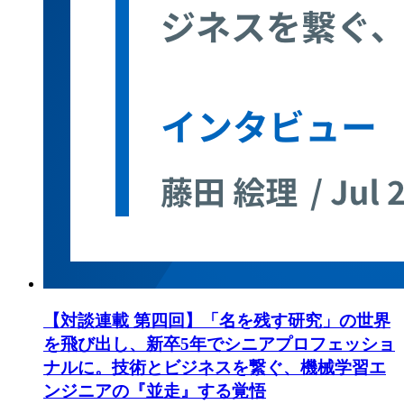
【対談連載 第四回】「名を残す研究」の世界
を飛び出し、新卒5年でシニアプロフェッショ
ナルに。技術とビジネスを繋ぐ、機械学習エ
ンジニアの『並走』する覚悟