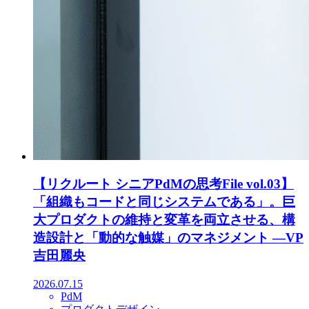
【リクルート シニアPdMの思考File vol.03】
「組織もコードと同じシステムである」。巨
大プロダクトの維持と変革を両立させる、構
造設計と「動的な触媒」のマネジメント ―VP
吉田麗央
2026.07.15
PdM