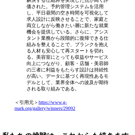
解決する仕組みを実現した点が高く評
価された。予約管理システムを活用
し、平日昼間の空き時間を可視化して
求人設計に反映させることで、家庭と
両立しながら働きたい層に新たな就業
機会を提供している。さらに、アシス
タント業務から段階的に復帰できる仕
組みを整えることで、ブランクを抱え
る人材も安心して再スタートを切れ
る。美容室にとっても収益やサービス
向上につながり、顧客・店舗・美容師
の三者に利益をもたらす設計は持続性
が高い。データに基づく再現性あるモ
デルとして、業界全体への波及が期待
される取り組みである。
＜引用元＞
https://www.g-
mark.org/gallery/winners/29092