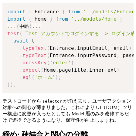
import
{
 Entrance 
}
from
'../models/Entran
import
{
 Home 
}
from
'../models/Home'
;
...
(
中略
)
...
test
(
'Test アカウントでログインする -> ログイン
await
 t

.
typeText
(
Entrance
.
inputEmail
,
 email
)
.
typeText
(
Entrance
.
inputPassword
,
 pass
.
pressKey
(
'enter'
)
.
expect
(
Home
.
pageTitle
.
innerText
)
.
eql
(
'ホーム'
)
;
}
)
;
テストコードから
が消え去り、ユーザアクション
selector
対象への関心が薄まりました。これにより UI（DOM）ツリ
ー構造に変更が入ったとしても Model 層のみを改修するだ
けで追従できるようになり、保守性が向上しますね。
締め: 疎結合と関心の分離