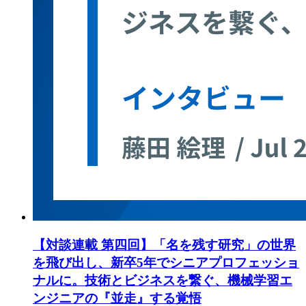
【対談連載 第四回】「名を残す研究」の世界
を飛び出し、新卒5年でシニアプロフェッショ
ナルに。技術とビジネスを繋ぐ、機械学習エ
ンジニアの『並走』する覚悟