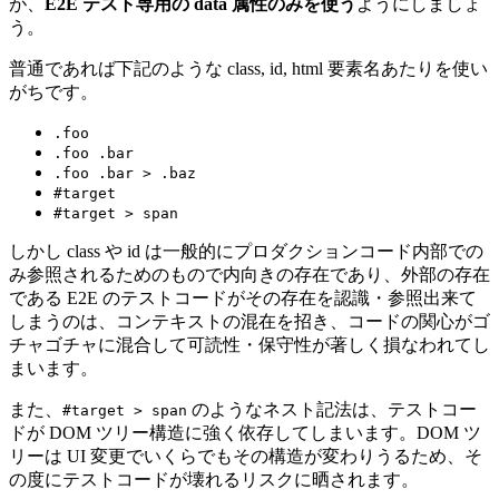
が、
E2E テスト専用の data 属性のみを使う
ようにしましょ
う。
普通であれば下記のような class, id, html 要素名あたりを使い
がちです。
.foo
.foo .bar
.foo .bar > .baz
#target
#target > span
しかし class や id は一般的にプロダクションコード内部での
み参照されるためのもので内向きの存在であり、外部の存在
である E2E のテストコードがその存在を認識・参照出来て
しまうのは、コンテキストの混在を招き、コードの関心がゴ
チャゴチャに混合して可読性・保守性が著しく損なわれてし
まいます。
また、
のようなネスト記法は、テストコー
#target > span
ドが DOM ツリー構造に強く依存してしまいます。DOM ツ
リーは UI 変更でいくらでもその構造が変わりうるため、そ
の度にテストコードが壊れるリスクに晒されます。