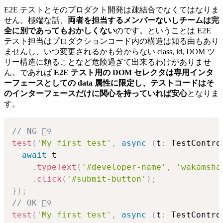
E2E テストとそのプロダクト開発は疎結合でなくてはなりま
せん。極端な話、
両者を担当するメンバーないしチームは完
全に別であってもおかしくない
のです。ということは E2E
テスト担当はプロダクションコード内の構造は知る由もあり
ませんし、いつ変更されるかも分からない class, id, DOM ツ
リー構造に頼ることなど危険過ぎて出来るわけがありませ
ん。であれば
E2E テスト用の DOM セレクタは専用インタ
ーフェースとしての data 属性に限定し、テストコードはそ
のインターフェースだけに関心を持っていれば安心
となりま
す。
// NG 🙅‍♀️
test
(
'My first test'
,
async
(
t
:
 TestContro
await
 t

.
typeText
(
'#developer-name'
,
'wakamsha
.
click
(
'#submit-button'
)
;
}
)
;
// OK 🙆‍♀️
test
(
'My first test'
,
async
(
t
:
 TestContro