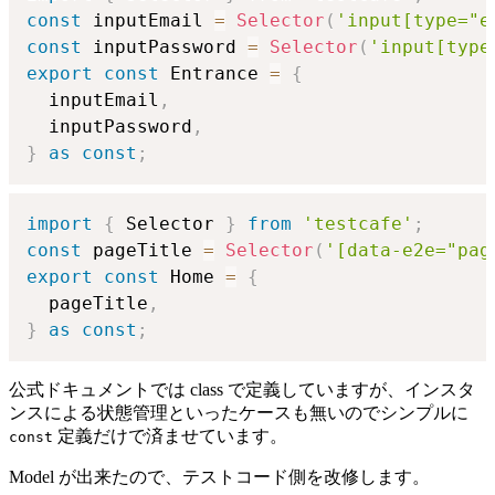
const
 inputEmail 
=
Selector
(
'input[type="e
const
 inputPassword 
=
Selector
(
'input[type
export
const
 Entrance 
=
{
  inputEmail
,
  inputPassword
,
}
as
const
;
import
{
 Selector 
}
from
'testcafe'
;
const
 pageTitle 
=
Selector
(
'[data-e2e="pag
export
const
 Home 
=
{
  pageTitle
,
}
as
const
;
公式ドキュメントでは class で定義していますが、インスタ
ンスによる状態管理といったケースも無いのでシンプルに
定義だけで済ませています。
const
Model が出来たので、テストコード側を改修します。