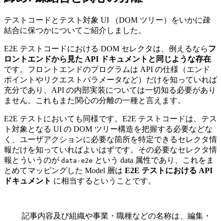
テストコードとテスト対象 UI （DOM ツリー）をいかに疎
結合に保つかについてご紹介しました。
E2E テストコードにおける DOM セレクタは、例えるなら
フ
ロントエンドから見た API ドキュメントと同じような存在
です。フロントエンドのプログラムは API の仕様（エンド
ポイントやリクエストパラメータなど）だけを知っていれば
充分であり、API の内部実装については一切知る必要があり
ません。これもまた関心の分離の一種と言えます。
E2E テストにおいても同様です。E2E テストコードは、テス
ト対象となる UI の DOM ツリー構造を把握する必要などな
く、ユーザアクションに必要な箇所を特定できるセレクタ情
報だけを知っていればよいはずです。その必要なセレクタ情
報とういうのが
という data 属性であり、これをま
data-e2e
とめてマッピングした Model 層は
E2E テストにおける API
ドキュメント
に相当するということです。
記事内容及び組織や事業・職種などの名称は、編集・