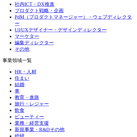
社内ICT・DX推進
プロダクト戦略・企画
PdM（プロダクトマネージャー）・ウェブディレクタ
ー
UI/UXデザイナー・デザインディレクター
マーケター
編集ディレクター
その他
事業領域一覧
HR・人材
住まい
結婚
車
教育・進路
旅行・レジャー
飲食
ビューティー
業務・経営支援
新規事業・R&Dその他
総研