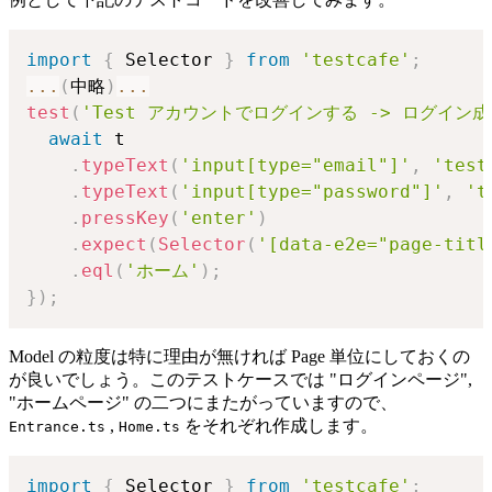
import
{
 Selector 
}
from
'testcafe'
;
...
(
中略
)
...
test
(
'Test アカウントでログインする -> ログイン
await
 t

.
typeText
(
'input[type="email"]'
,
'test
.
typeText
(
'input[type="password"]'
,
't
.
pressKey
(
'enter'
)
.
expect
(
Selector
(
'[data-e2e="page-titl
.
eql
(
'ホーム'
)
;
}
)
;
Model の粒度は特に理由が無ければ Page 単位にしておくの
が良いでしょう。このテストケースでは "ログインページ",
"ホームページ" の二つにまたがっていますので、
,
をそれぞれ作成します。
Entrance.ts
Home.ts
import
{
 Selector 
}
from
'testcafe'
;