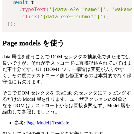
await
 t

.
typeText
(
'[data-e2e="name"]'
,
'wakams
.
click
(
'[data-e2e="submit"]'
)
;
}
)
;
Page models を使う
data 属性を使うことで DOM セレクタを抽象化できたまでは
良いですが、それがテストコードに直接記述されていてはま
だ不十分です。UI（DOM）ツリー構造は変更が入りやす
く、その度にテストコード側も修正するのは本質的でなく保
守性にも欠けます。
そこで DOM セレクタを TestCafe のセレクタにマッピングす
るだけの Model 層を作ります。ユーザアクションの対象と
なる DOM はテストコードからは直接参照せず、Model 層を
経由して参照しましょう。
参考:
Page Model | TestCafe
例として下記のテストコードを改善してみます。