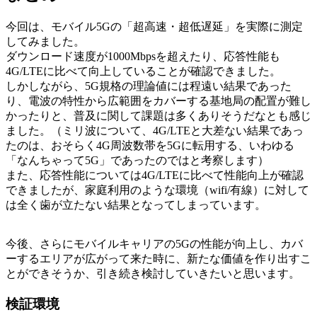
今回は、モバイル5Gの「超高速・超低遅延」を実際に測定
してみました。
ダウンロード速度が1000Mbpsを超えたり、応答性能も
4G/LTEに比べて向上していることが確認できました。
しかしながら、5G規格の理論値には程遠い結果であった
り、電波の特性から広範囲をカバーする基地局の配置が難し
かったりと、普及に関して課題は多くありそうだなとも感じ
ました。（ミリ波について、4G/LTEと大差ない結果であっ
たのは、おそらく4G周波数帯を5Gに転用する、いわゆる
「なんちゃって5G」であったのではと考察します）
また、応答性能については4G/LTEに比べて性能向上が確認
できましたが、家庭利用のような環境（wifi/有線）に対して
は全く歯が立たない結果となってしまっています。
今後、さらにモバイルキャリアの5Gの性能が向上し、カバ
ーするエリアが広がって来た時に、新たな価値を作り出すこ
とができそうか、引き続き検討していきたいと思います。
検証環境