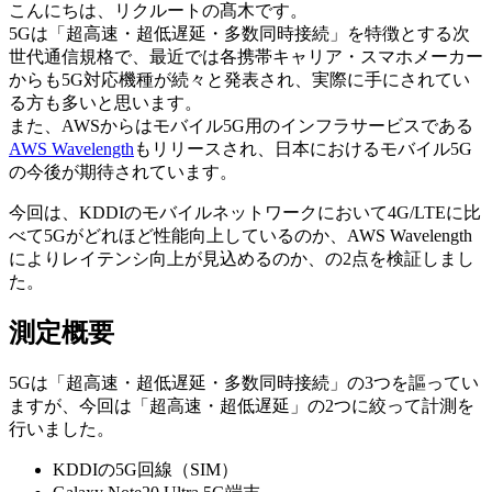
こんにちは、リクルートの髙木です。
5Gは「超高速・超低遅延・多数同時接続」を特徴とする次
世代通信規格で、最近では各携帯キャリア・スマホメーカー
からも5G対応機種が続々と発表され、実際に手にされてい
る方も多いと思います。
また、AWSからはモバイル5G用のインフラサービスである
AWS Wavelength
もリリースされ、日本におけるモバイル5G
の今後が期待されています。
今回は、KDDIのモバイルネットワークにおいて4G/LTEに比
べて5Gがどれほど性能向上しているのか、AWS Wavelength
によりレイテンシ向上が見込めるのか、の2点を検証しまし
た。
測定概要
5Gは「超高速・超低遅延・多数同時接続」の3つを謳ってい
ますが、今回は「超高速・超低遅延」の2つに絞って計測を
行いました。
KDDIの5G回線（SIM）