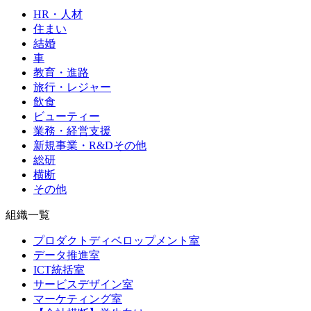
HR・人材
住まい
結婚
車
教育・進路
旅行・レジャー
飲食
ビューティー
業務・経営支援
新規事業・R&Dその他
総研
横断
その他
組織一覧
プロダクトディベロップメント室
データ推進室
ICT統括室
サービスデザイン室
マーケティング室