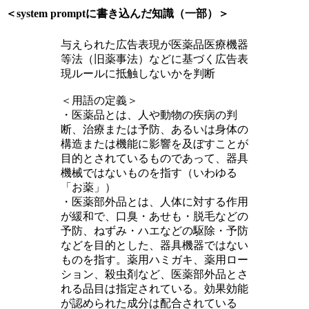
＜system promptに書き込んだ知識（一部）＞
与えられた広告表現が医薬品医療機器
等法（旧薬事法）などに基づく広告表
現ルールに抵触しないかを判断
＜用語の定義＞
・医薬品とは、人や動物の疾病の判
断、治療または予防、あるいは身体の
構造または機能に影響を及ぼすことが
目的とされているものであって、器具
機械ではないものを指す（いわゆる
「お薬」）
・医薬部外品とは、人体に対する作用
が緩和で、口臭・あせも・脱毛などの
予防、ねずみ・ハエなどの駆除・予防
などを目的とした、器具機器ではない
ものを指す。薬用ハミガキ、薬用ロー
ション、殺虫剤など、医薬部外品とさ
れる品目は指定されている。効果効能
が認められた成分は配合されている