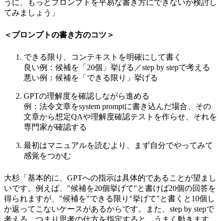
うに、もっとプロンプトを平易な書き方にできないか検討し
てみましょう」
＜プロンプトの書き方のコツ＞
できる限り、コンテキストを明確にして書く
良い例：候補を「20個」挙げる／step by stepで考える
悪い例：候補を「できる限り」挙げる
GPTの理解度を確認しながら進める
例：法令文章をsystem promptに書き込んだ場合、その
文章から想定QAや理解度確認テストを作らせ、それを
専門家が確認する
最初はマニュアルを読むより、まず自分でやってみて
感覚をつかむ
大杉「基本的に、GPTへの指示は具体的であることが望まし
いです。例えば、"候補を20個挙げて"と書けば20個の回答を
得られますが、"候補を"できる限り"挙げて"と書くと10個し
か返ってこないケースがあるからです。また、step by stepで
考える、つまり思考の仕方を指定すると、うまく動きます。