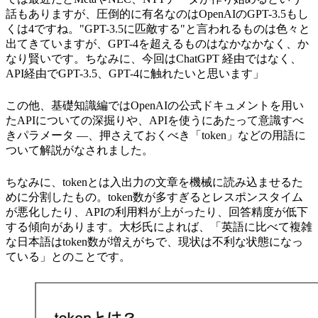
話もありますが、圧倒的に有名なのはOpenAIのGPT-3.5もし
くは4ですね。"GPT-3.5に匹敵する"と言われるものは色々と
出てきていますが、GPT-4を超えるものはなかなかなく、か
なり賢いです。ちなみに、今回はChatGPT 経由ではなく、
API経由でGPT-3.5、GPT-4に触れたいと思います」
この他、基礎知識編ではOpenAIの公式ドキュメントを用い
たAPIについての深掘りや、APIを使うにあたって意識すべ
きパラメータ ―、押さえておくべき「token」などの用語に
ついて解説がなされました。
ちなみに、tokenとは入出力の文章を機械に読み込ませるた
めに分割したもの。token数が多すぎるとレスポンスタイム
が悪化したり、APIの利用料が上がったり、回答精度が低下
する傾向があります。大杉氏によれば、「英語に比べて複雑
な日本語はtoken数が増えがちで、現状は不利な状態になっ
ている」とのことです。