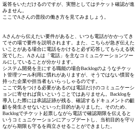
返答をいただけるのですが、実態としてはチケット確認が進
みません。
ここでAさんの普段の働き方を見てみましょう。
Aさんから伝えたい要件があると、いつも電話がかかってき
てその場で要件を説明されます。また、こちらが急ぎ伝えた
いことがある場合に電話をかけると必ず応答してもらえる状
況でした。Aさんは「電話」を主なコミュニケーションツー
ルにしていることが分かります。
システム開発を主にする職能の場合Backlogのようなチケッ
ト管理ツール利用に慣れがありますが、そうではない慣習を
持った企業や担当者もいらっしゃるのです。
ここで気をつける必要があるのは電話だけのコミュニケーシ
ョンに寄せれば良いということではありません。Backlogを
導入した際には承認証跡が残る、確認するドキュメントの齟
齬を発生させないといった目的がありました。そのため、
Backlogでチケット起票しながら電話で確認期限を伝えると
いうコミュニケーションにアップデートし、当初目的を守り
ながら期限も守るを両立させることができました。