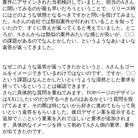
案件にアサインされた当初検討していました。担当のAさん
に聞いてみるのが最も早いだろうということで、リリース時
にはどのような状態となるべきですかと問いを投げてみまし
た。Aさんの会社では類似案件が行われていることを知って
いたので、すぐに答えが返ってくると考えていました。とこ
ろが、Aさんからは類似の案件みたいな感じが良いが、〇〇
の課題があるのでなんとかしたい。というようなあいまいな
返答が返ってきました。
なぜこのような返答が返ってきたかというと、Aさんもゴー
ルをイメージできているわけではないのです。ですが、〇〇
という課題はなんとかしたいというような漠然とした要求を
持っているということは確認できます。
さらに具体的な質問を重ねてみます。TOPページのデザイン
はXXにしたいのだが守るべきものはあるかという質問を投
げてみます。その際は特にないから好きに進めてもらって良
いという返答をもらいました。後日デザイン案を提示すると
追加で△△という要素を入れてほしいと要求が追加されま
す。具体的なイメージを持って初めてAさん側の要求、要件
が出てきたのです。