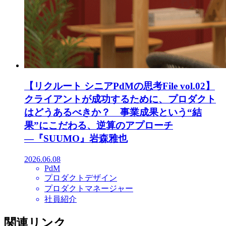
【リクルート シニアPdMの思考File vol.02】
クライアントが成功するために、プロダクト
はどうあるべきか？ 事業成果という“結
果”にこだわる、逆算のアプローチ
―『SUUMO』岩森雅也
2026.06.08
PdM
プロダクトデザイン
プロダクトマネージャー
社員紹介
関連リンク