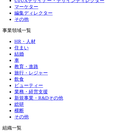
UI/UXデザイナー・デザインディレクター
マーケター
編集ディレクター
その他
事業領域一覧
HR・人材
住まい
結婚
車
教育・進路
旅行・レジャー
飲食
ビューティー
業務・経営支援
新規事業・R&Dその他
総研
横断
その他
組織一覧