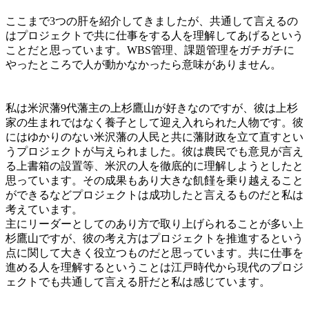
ここまで3つの肝を紹介してきましたが、共通して言えるの
はプロジェクトで共に仕事をする人を理解してあげるという
ことだと思っています。WBS管理、課題管理をガチガチに
やったところで人が動かなかったら意味がありません。
私は米沢藩9代藩主の上杉鷹山が好きなのですが、彼は上杉
家の生まれではなく養子として迎え入れられた人物です。彼
にはゆかりのない米沢藩の人民と共に藩財政を立て直すとい
うプロジェクトが与えられました。彼は農民でも意見が言え
る上書箱の設置等、米沢の人を徹底的に理解しようとしたと
思っています。その成果もあり大きな飢饉を乗り越えること
ができるなどプロジェクトは成功したと言えるものだと私は
考えています。
主にリーダーとしてのあり方で取り上げられることが多い上
杉鷹山ですが、彼の考え方はプロジェクトを推進するという
点に関して大きく役立つものだと思っています。共に仕事を
進める人を理解するということは江戸時代から現代のプロジ
ェクトでも共通して言える肝だと私は感じています。