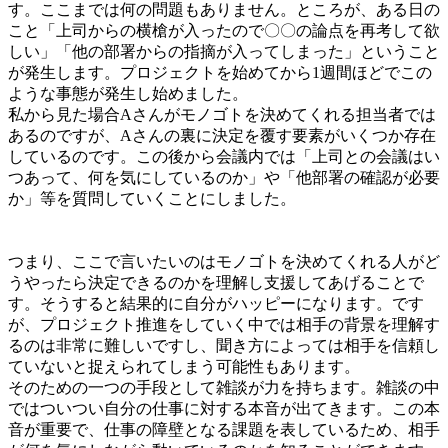
す。ここまでは何の問題もありません。ところが、ある日の
こと「上司からの横槍が入ったので〇〇の論点を再考して欲
しい」「他の部署からの指摘が入ってしまった」ということ
が発生します。プロジェクトを始めてから1週間ほどでこの
ような事態が発生し始めました。
私から見た場合Aさんがモノゴトを決めてくれる担当者では
あるのですが、Aさんの裏に決定を覆す要素がいくつか存在
しているのです。この後から会議内では「上司との会議はい
つあって、何を気にしているのか」や「他部署の確認が必要
か」等を質問していくことにしました。
つまり、ここで言いたいのはモノゴトを決めてくれる人がど
うやったら決定できるのかを理解し支援してあげることで
す。そうすると結果的に自分がハッピーになります。です
が、プロジェクト推進をしていく中では相手の背景を理解す
るのは非常に難しいですし、聞き方によっては相手を信頼し
ていないと捉えられてしまう可能性もあります。
そのための一つの手段として雑談が力を持ちます。雑談の中
ではついつい自分の仕事に対する本音が出てきます。この本
音が重要で、仕事の障壁となる課題を表しているため、相手