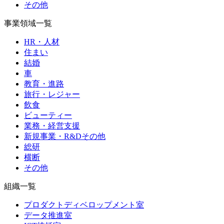
その他
事業領域一覧
HR・人材
住まい
結婚
車
教育・進路
旅行・レジャー
飲食
ビューティー
業務・経営支援
新規事業・R&Dその他
総研
横断
その他
組織一覧
プロダクトディベロップメント室
データ推進室