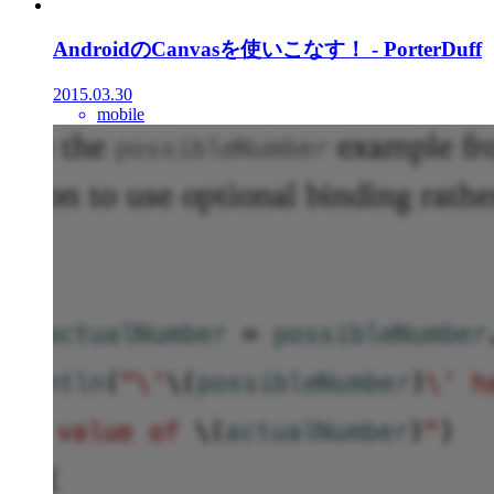
AndroidのCanvasを使いこなす！ - PorterDuff
2015.03.30
mobile