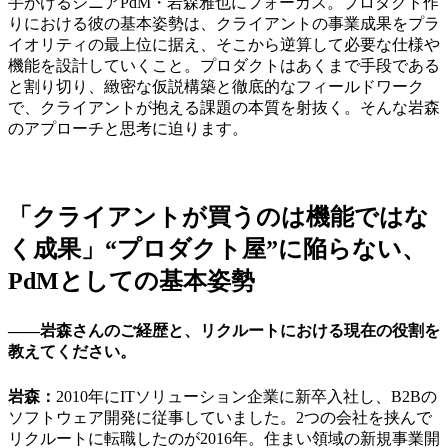
手がけるシニアPdM・岩森雅也にフォーカス。プロダクト作
りにおける彼の基本姿勢は、クライアントの事業成果をプラ
イオリティの最上位に据え、そこから逆算して必要な仕様や
機能を設計していくこと。プロダクトはあくまで手段である
と割り切り、緻密な仮説構築と徹底的なフィールドワーク
で、クライアントが抱える課題の本質を射抜く。そんな岩森
のアプローチと思考に迫ります。
「クライアントが買うのは機能ではな
く成果」“プロダクト屋”に陥らない、
PdMとしての基本姿勢
――岩森さんのご経歴と、リクルートにおける現在の役割を
教えてください。
岩森：
2010年にITソリューション企業に新卒入社し、B2Bの
ソフトウェア開発に従事していました。2つの会社を挟んで
リクルートに転職したのが2016年。住まい領域の新規事業開