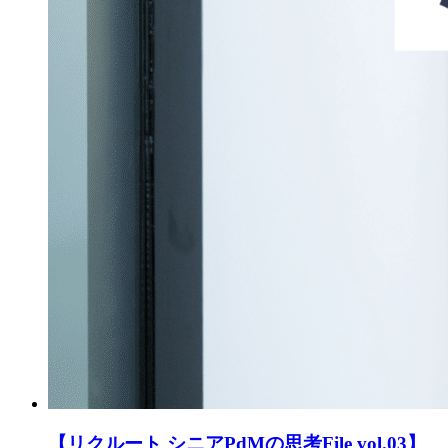
【リクルート シニアPdMの思考File vol.03】