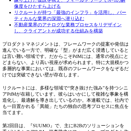
練り上げた仮説を携え、フィールドワークでN=1の解
像度をひたすら上げる
リクルートが持つ「最強のインフラ」を活用し、バー
ティカルな業界の深淵へ潜り込む
不動産業界のアナログな業務プロセスをリデザイン
し、クライアントが成功する仕組みを構築
プロダクトマネジメントは、フレームワークの提案や発信は
進んでいる一方で、明確な「型」がまだ広く浸透していると
は言い難い領域です。だからこそPdMには、通常の視点にと
どまらない、より高い視座が求められます。特に大規模かつ
多層的な事業においては、既存のフレームワークをなぞるだ
けでは突破できない壁が存在します。
リクルートには、多様な領域で“突き抜けた強み”を持つシニ
アPdMが在籍しています。彼らはいかにして複雑な事象を構
造化し、最適解を導き出しているのか。本連載では、社内で
も一目置かれる「異能」たちの独自の思考プロセスに焦点を
当てます。
第2回目は、『SUUMO』で、主にB2Bのソリューションを