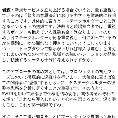
岩森：
新規サービスを立ち上げる場合でいうと、最も重視し
ているのは「顧客の意思決定における力学」を徹底的に解明
することです。具体的に言うと、ステークホルダーごとに異
なるインサイトの把握です。決裁者と現場担当者では、重視
するポイントも抱えている課題も全く異なります。そのた
め、各ステークホルダーが何を重要視し、何に困っているの
かを個別に、かつ漏れなく押さえにいくようにしています。
つい、「トップダウンで指示が下りれば導入は進む」と考え
てしまいがちなのですが、現場との強いハレーションが発生
し、頓挫するケースも十分に考えられますから。
このアプローチの進め方としては、プロジェクトの初期フェ
ーズにおいて徹底的に深掘りを行います。大袈裟に言えば全
ての関係者に“憑依”するくらいに、各ステークホルダーの役
割や思惑を分析し尽くすことが重要です。そのうえで、
5W1Hを用いて細部まで仕様を詰め切る。関係者それぞれの
立場で「これなら導入したい」と心から思えるまで、深く潜
りこむ。これが第一段階ですね。
次に、そこで得た知見をもとにマーケティング展開へと移行