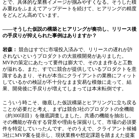
とで、具体的な業務イメージが掴みやすくなる。そうした積
み重ねをふまえてアップデートを続けて、ヒアリングの精度
をどんどん高めています。
――そうした仮説の構築とヒアリングが奏功し、リリース後
の手戻りが抑えられた事例はありますか？
岩森：
競合はすでに市場投入済みで、リリースの遅れが許
されないというプロダクトの大規模開発がありました。
MVPの策定にあたって要件は膨大で、そのまま作ると工数
が溢れる。また、すでに競合が提供しているプロダクトを意
識するあまり、それが本当にクライアントの業務にフィット
しているかの検証が不十分なまま安易な模倣に走って、結
果、開発後に手戻りが増えてしまっては本末転倒です。
こういう時こそ、徹底した仮説構築とヒアリングに立ち戻る
ことが必要だと考え、まずは競合3社のプロダクトの全機能
（約300項目）を徹底調査しました。共通の機能を抽出し、
その機能が存在する背景や理由を深掘りして、市場の必須要
件を特定していったんです。そのうえで、クライアント候補
3社にMVP案を提示し、現状業務や想定課題を踏まえた提案