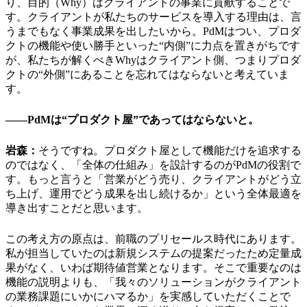
り、目的（Why）はクライアントの事業に貢献することで
す。クライアントが私たちのサービスを導入する理由は、言
うまでもなく事業成果を出したいから。PdMはつい、プロダ
クトの機能や使い勝手といった“内側”に力点を置きがちです
が、私たちが解くべきWhyはクライアント側、つまりプロダ
クトの“外側”にあることを忘れてはならないと考えていま
す。
――PdMは“プロダクト屋”であってはならないと。
岩森：
そうですね。プロダクト屋として機能だけを追求する
のではなく、「全体の仕組み」を設計するのがPdMの役割で
す。もっと言うと「営業がどう売り、クライアントがどう立
ち上げ、運用でどう成果を出し続けるか」という全体最適を
導き出すことだと思います。
この考え方の原点は、前職のプリセールス時代にあります。
私が担当していたのは新規システムの提案だったため定量成
果がなく、いわば期待値営業となります。そこで重要なのは
機能の説明よりも、「我々のソリューションがクライアント
の業務課題にいかにハマるか」を実感していただくことで