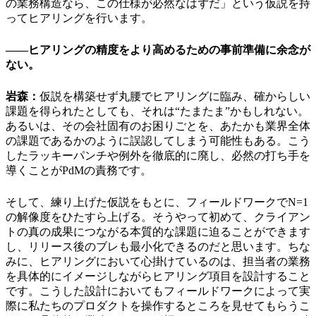
の業務構造なら、この仕様が必然なはずだ」という仮説を持
ってヒアリングを行います。
――ヒアリングの精度をより高めるための事前準備に余念が
ない。
岩森：
仮説を構築せず丸腰でヒアリングに臨み、確からしい
課題を得られたとしても、それは“たまたま”かもしれない。
あるいは、その会社固有のお困りごとを、あたかも業界全体
の課題であるかのように誤認してしまう可能性もある。こう
したラッキーパンチや例外を徹底的に廃し、必然の打ち手を
導くことがPdMの責務です。
そして、練り上げた仮説をもとに、フィールドワークでN=1
の解像度をひたすら上げる。そうやって初めて、クライアン
トの真の成果につながる本質的な課題に迫ることができます
し、リリース後のブレも最小化できるのだと思います。ちな
みに、ヒアリングにおいて心掛けているのは、担当者の業務
を具体的にイメージしながらヒアリング項目を設計すること
です。こうした設計においてもフィールドワークによって実
際に私たちのプロダクトを操作するところを見せてもらうこ