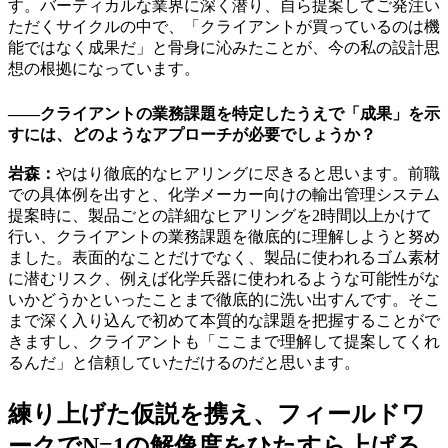
す。バーティカルな業界に深く潜り、自ら提案してご発注い
ただくサイクルの中で、「クライアントが買っているのは機
能ではなく成果だ」と骨身に沁みたことが、今の私の設計思
想の根拠になっています。
――クライアントの業務課題を特定したうえで「成果」を示
すには、どのようなアプローチが必要でしょうか？
岩森：
やはり徹底的なヒアリングに尽きると思います。前職
での具体例を出すと、化学メーカー向けの輸出管理システム
提案時に、製品ごとの詳細なヒアリングを2時間以上かけて
行い、クライアントの業務課題を徹底的に理解しようと努め
ました。表面的なことだけでなく、製品に使われるゴム素材
に潜むリスク、例えば化学兵器に使われるような可能性がな
いかどうかといったことまで徹底的に洗い出すんです。そこ
まで深く入り込んで初めて本質的な課題を把握することがで
きますし、クライアントも「ここまで理解して提案してくれ
るんだ」と信頼していただけるのだと思います。
練り上げた仮説を携え、フィールドワ
ークでN=1の解像度をひたすら上げる