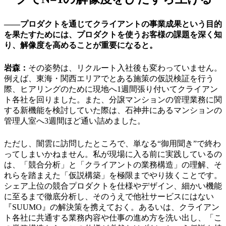
――プロダクトを通じてクライアントの事業成果という目的
を果たすためには、プロダクトを使うお客様の課題を深く知
り、解像度を高めることが重要になると。
岩森：
その姿勢は、リクルート入社後も変わっていません。
例えば、東海・関西エリアでとある施策の仮説検証を行う
際、ヒアリングのために現地へ1週間張り付いてクライアン
ト各社を回りました。また、分譲マンションの管理業務に関
する新機能を検討していた際は、石神井にあるマンションの
管理人室へ3週間ほど通い詰めました。
ただし、闇雲に訪問したところで、単なる“御用聞き”で終わ
ってしまいかねません。私が現場に入る前に実践しているの
は、「競合分析」と「クライアントの業務構造」の理解、そ
れらを踏まえた「仮説構築」を極限までやり抜くことです。
シェア上位の競合プロダクトを仕様やデザイン、細かい機能
に至るまで徹底分析し、そのうえで他社サービスにはない
『SUUMO』の解決策を携えておく。あるいは、クライアン
ト各社に共通する業務内容や仕事の進め方を洗い出し、「こ