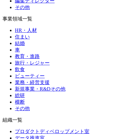
編集ディレクター
その他
事業領域一覧
HR・人材
住まい
結婚
車
教育・進路
旅行・レジャー
飲食
ビューティー
業務・経営支援
新規事業・R&Dその他
総研
横断
その他
組織一覧
プロダクトディベロップメント室
データ推進室