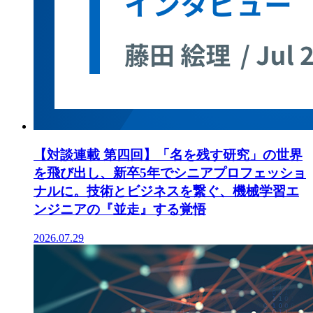
【対談連載 第四回】「名を残す研究」の世界
を飛び出し、新卒5年でシニアプロフェッショ
ナルに。技術とビジネスを繋ぐ、機械学習エ
ンジニアの『並走』する覚悟
2026.07.29