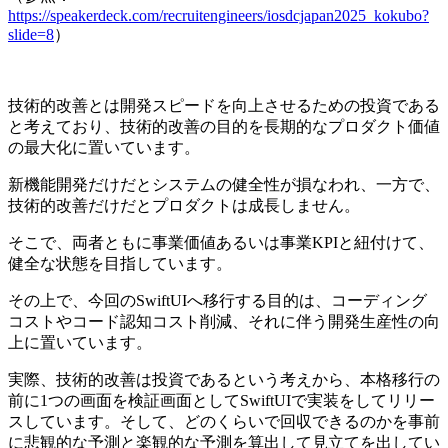
https://speakerdeck.com/recruitengineers/iosdcjapan2025_kokubo?
slide=8
）
技術的改善とは開発スピードを向上させるための投資である
と考えており、技術的改善の目的を長期的なプロダクト価値
の最大化に置いています。
新機能開発だけだとシステムの健全性が損なわれ、一方で、
技術的改善だけだとプロダクトは成長しません。
そこで、両者ともに事業価値あるいは事業KPIと紐付けて、
健全な状態を目指しています。
その上で、今回のSwiftUIへ移行する目的は、コーディング
コストやコード認知コスト削減、それに伴う開発生産性の向
上に置いています。
実際、技術的改善は投資であるという考えから、本格移行の
前に1つの画面を検証画面としてSwiftUIで実装をしてリリー
スしています。そして、どのくらいで回収できるのかを事前
に悲観的な予測と楽観的な予測を算出して見立てを出してい