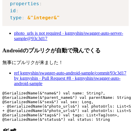
properties
:
id
:
type
:
&"integer&"
photo_urls is not required · kgmyshin/swagger-auto-server-
sample@93c3d17
Androidのプルリクが自動で飛んでくる
無事にプルリクが来ました！
ref kgmyshin/swagger-auto-android-sample/commit/93c3d17
by kgmyshin · Pull Request #8 · kgmyshin/swagger-auto-
android-sample
@SerializedName(&"name&") val name: String?,

@SerializedName(&"parent_name&") val parentName: String
@SerializedName(&"sex&") val sex: Long,

- @SerializedName(&"photo_urls&") val photoUrls: List<S
+ @SerializedName(&"photo_urls&") val photoUrls: List<S
@SerializedName(&"tags&") val tags: List<TagJson>,

@SerializedName(&"status&") val status: String