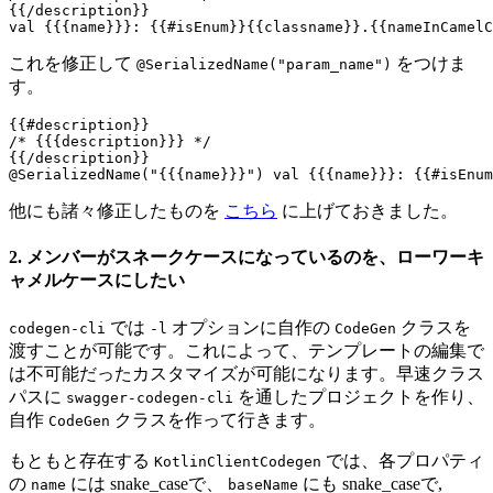
{{/description}}

これを修正して
をつけま
@SerializedName("param_name")
す。
{{#description}}

/* {{{description}}} */

{{/description}}

他にも諸々修正したものを
こちら
に上げておきました。
2. メンバーがスネークケースになっているのを、ローワーキ
ャメルケースにしたい
では
オプションに自作の
クラスを
codegen-cli
-l
CodeGen
渡すことが可能です。これによって、テンプレートの編集で
は不可能だったカスタマイズが可能になります。早速クラス
パスに
を通したプロジェクトを作り、
swagger-codegen-cli
自作
クラスを作って行きます。
CodeGen
もともと存在する
では、各プロパティ
KotlinClientCodegen
の
には snake_caseで、
にも snake_caseで,
name
baseName