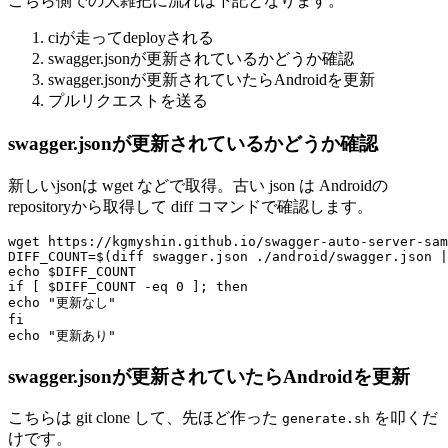
こちら側での大雑把に流れは下記となります。
ciが走ってdeployされる
swagger.jsonが更新されているかどうか確認
swagger.jsonが更新されていたらAndroidを更新
プルリクエストを送る
swagger.jsonが更新されているかどうか確認
新しいjsonは
wget
などで取得。古い json は Androidの
repositoryから取得して
diff
コマンドで確認します。
wget https://kgmyshin.github.io/swagger-auto-server-sam
DIFF_COUNT=$(diff swagger.json ./android/swagger.json |
echo $DIFF_COUNT

if [ $DIFF_COUNT -eq 0 ]; then

echo "更新なし"

fi

swagger.jsonが更新されていたらAndroidを更新
こちらは
git clone
して、先ほど作った
を叩くだ
generate.sh
けです。