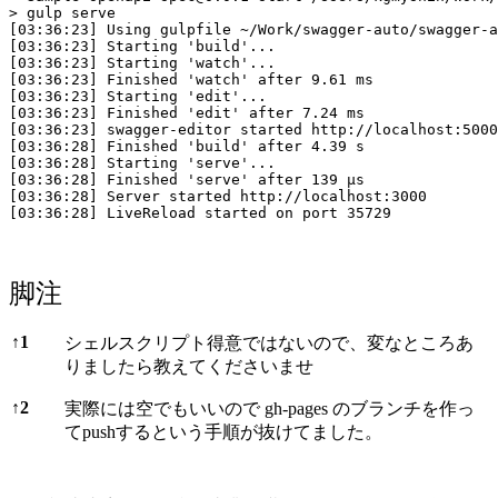
> gulp serve

[03:36:23] Using gulpfile ~/Work/swagger-auto/swagger-a
[03:36:23] Starting 'build'...

[03:36:23] Starting 'watch'...

[03:36:23] Finished 'watch' after 9.61 ms

[03:36:23] Starting 'edit'...

[03:36:23] Finished 'edit' after 7.24 ms

[03:36:23] swagger-editor started http://localhost:5000

[03:36:28] Finished 'build' after 4.39 s

[03:36:28] Starting 'serve'...

[03:36:28] Finished 'serve' after 139 μs

[03:36:28] Server started http://localhost:3000

脚注
脚注
↑
1
シェルスクリプト得意ではないので、変なところあ
りましたら教えてくださいませ
↑
2
実際には空でもいいので gh-pages のブランチを作っ
てpushするという手順が抜けてました。