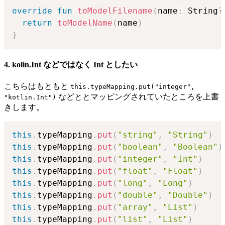
override
fun
toModelFilename
(
name
:
 String
?
return
toModelName
(
name
)
}
4. kolin.Int などではなく Int としたい
こちらはもともと
this.typeMapping.put("integer",
などととマッピングされていたところを上書
"kotlin.Int")
きします。
this
.
typeMapping
.
put
(
"string"
,
"String"
)
this
.
typeMapping
.
put
(
"boolean"
,
"Boolean"
)
this
.
typeMapping
.
put
(
"integer"
,
"Int"
)
this
.
typeMapping
.
put
(
"float"
,
"Float"
)
this
.
typeMapping
.
put
(
"long"
,
"Long"
)
this
.
typeMapping
.
put
(
"double"
,
"Double"
)
this
.
typeMapping
.
put
(
"array"
,
"List"
)
this
.
typeMapping
.
put
(
"list"
,
"List"
)