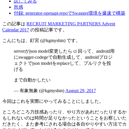
試してみる
所感
付録: generator-openapi-repoでSwagger環境を爆速で構築
この記事は
RECRUIT MARKETING PARTNERS Advent
Calendar 2017
の投稿記事です。
こんにちは、釘宮 (@kgmyshin) です。
serverがjson model変更したら ci 回って、android用
にswagger-codegeで自動生成して、androidプロジ
ェクトでjson modelをreplaceして、プルリクを投
げる
まで自動かしたい
— 有象無象 (@kgmyshin)
August 29, 2017
今回はこれを実際にやってみることにしました。
ところどころ力技感あったり、やり方があれだったりするか
もしれないのは時間が足りなかったということをお察しいた
だきたく、また参考にされる場合は各自やりやすい方法でカ