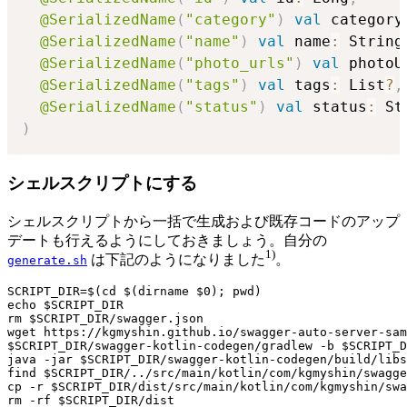
@SerializedName
(
"category"
)
val
 category
@SerializedName
(
"name"
)
val
 name
:
 String
@SerializedName
(
"photo_urls"
)
val
 photoU
@SerializedName
(
"tags"
)
val
 tags
:
 List
?
,
@SerializedName
(
"status"
)
val
 status
:
)
シェルスクリプトにする
シェルスクリプトから一括で生成および既存コードのアップ
デートも行えるようにしておきましょう。自分の
1)
は下記のようになりました
。
generate.sh
SCRIPT_DIR=$(cd $(dirname $0); pwd)

echo $SCRIPT_DIR

rm $SCRIPT_DIR/swagger.json

wget https://kgmyshin.github.io/swagger-auto-server-sam
$SCRIPT_DIR/swagger-kotlin-codegen/gradlew -b $SCRIPT_D
java -jar $SCRIPT_DIR/swagger-kotlin-codegen/build/libs
find $SCRIPT_DIR/../src/main/kotlin/com/kgmyshin/swagge
cp -r $SCRIPT_DIR/dist/src/main/kotlin/com/kgmyshin/swa