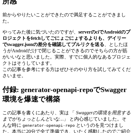
所感
前からやりたいことができたので満足することができまし
た。
やってみた後に気づいたのですが、
serverのciでAndroidのプ
ロジェクトをfetchしてごにょごにょするよりも、デイリー
でswagger.jsonの差分を確認してプルリクを送る
、としたほ
うがAndroidだけで閉じることができるのでそちらの方が筋
がいいなと思いました。実際、すでに個人的なあるプロジェ
クトはそうしています。
この記事を参考にする方はぜひそのやり方を試してみてくだ
さいませ。
付録: generator-openapi-repoでSwagger
環境を爆速で構築
この記事を書くにあたり、実は 「
Swaggerの環境を用意する
までがちょっとしんどいな…
」 と内心感じていました。そ
んな時に
というのを見つけまし
generator-openapi-repo
た。本当に20分で全て準備でき、いたく感動したのでご紹介