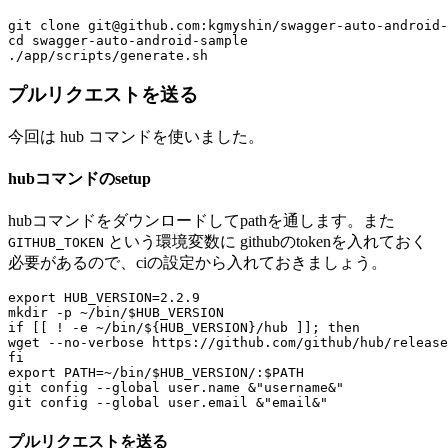
git clone git@github.com:kgmyshin/swagger-auto-android-
cd swagger-auto-android-sample

プルリクエストを送る
今回は
hub
コマンドを使いました。
hubコマンドのsetup
hubコマンドをダウンロードしてpathを通します。また
という環境変数に githubのtokenを入れておく
GITHUB_TOKEN
必要があるので、ciの設定から入れておきましょう。
export HUB_VERSION=2.2.9

mkdir -p ~/bin/$HUB_VERSION

if [[ ! -e ~/bin/${HUB_VERSION}/hub ]]; then

wget --no-verbose https://github.com/github/hub/release
fi

export PATH=~/bin/$HUB_VERSION/:$PATH

git config --global user.name &"username&"

プルリクエストを送る