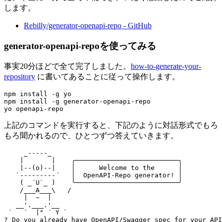
します。
Rebilly/generator-openapi-repo - GitHub
generator-openapi-repoを使ってみる
事実20分ほどで全て完了しました。
how-to-generate-your-
repository
に書いてあることに従って操作します。
npm install -g yo

npm install -g generator-openapi-repo

上記のコマンドを実行すると、下記のように対話形式でもろ
もろ聞かれるので、ひとつずつ答えていきます。
     _-----_     

    |       |    ╭──────────────────────────╮

    |--(o)--|    │      Welcome to the      │

   `---------´   │  OpenAPI-Repo generator! │

    ( _´U`_ )    ╰──────────────────────────╯

    /___A___\   /

     |  ~  |     

   __'.___.'__   

 ´   `  |° ´ Y `

? Do you already have OpenAPI/Swagger spec for your API