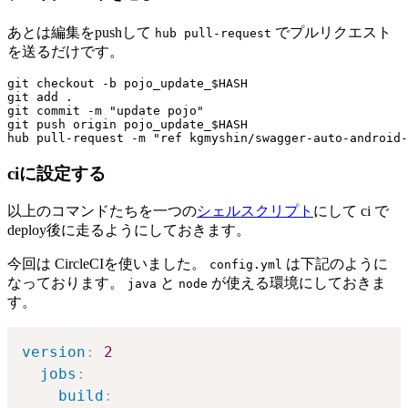
あとは編集をpushして
でプルリクエスト
hub pull-request
を送るだけです。
git checkout -b pojo_update_$HASH

git add .

git commit -m "update pojo"

git push origin pojo_update_$HASH

ciに設定する
以上のコマンドたちを一つの
シェルスクリプト
にして ci で
deploy後に走るようにしておきます。
今回は CircleCIを使いました。
は下記のように
config.yml
なっております。
と
が使える環境にしておきま
java
node
す。
version
:
2
jobs
:
build
: