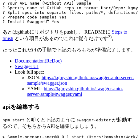
? Your API name (without API) Sample

? Specify name of GitHub repo in format User/Repo: kgmy
? Split spec into separate files: paths/*, definitions/
? Prepare code samples Yes

あとはgithubにリポジトリをpushし、 READMEに
Steps to
2)
finish
という項目があるのでこれに従うだけです
。
たったこれだけの手順で下記のもろもろが準備完了します。
Documentation(ReDoc)
Swagger UI
Look full spec:
JSON:
https://kgmyshin.github.io/swagger-auto-server-
sample/swagger.json
YAML:
https://kgmyshin.github.io/swagger-auto-
server-sample/swagger.yaml
apiを編集する
と叩くと下記のように
が起動す
npm start
swagger-editor
るので、そちらからAPIを編集しましょう。
> Sample-openapi-spec@0.0.1 start /Users/kgmyshin/Work/