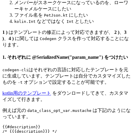
メンバーがスネークケースになっているのを、ローワ
ーキャメルケースにしたい
ファイル名を
にしたい
PetJson.kt
などではなく
としたい
kolin.Int
Int
1 )
はテンプレートの修正によって対応できますが、
2 )
、
3
)
、
4 )
に関しては
クラスを作って対応することにな
Codegen
ります。
1. それぞれに @SerializedName("param_name") をつけたい
はそれぞれの言語に対応したテンプレートを元
codegen-cli
に生成しています。テンプレートは自分でカスタマイズした
ものを
オプションで設定することが可能です。
-t
kotlin用のテンプレート
をダウンロードしてきて、カスタマ
イズして行きます。
例えば元の
は下記のようにな
data_class_opt_var.mustache
っています。
{{#description}}

/* {{{description}}} */
