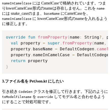
には CamelCaseで格納されています。つま
nameInCamelCase
りlowerCamelCase形式のnameは存在しません。これを
name
には snake_caseのまま、
にCamelCaseを、
baseName
に lowerCamelCase形式のnameを入れるよう
nameInCamelCase
に修正します。
override
fun
fromProperty
(
name
:
 String
?
,
 p
val
 property 
=
super
.
fromProperty
(
name
,
 
  property
.
baseName 
=
 DefaultCodegen
.
camel
  property
.
nameInCamelCase 
=
 DefaultCodege
return
}
3.ファイル名を PetJson.kt にしたい
引き続き
クラスを修正して行きます。下記のように
CodeGen
を
してモデル名と合わせるよう
toModelFilename
override
にすることで対処可能です。