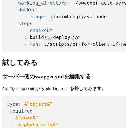
working_directory
:
 ~/swagger
-
auto
-
serv
docker
:
-
image
:
 joakimbeng/java
-
node

steps
:
-
checkout
:
 buildとかdeployとか

-
run
:
 ./scripts/pr
-
for
-
client
-
if
-
試してみる
サーバー側のswagger.ymlを編集する
で
から
を外してみます。
Pet
required
photo_urls
type
:
&"object&"
required
:
-
&"name&"
-
-
&"photo_urls&"