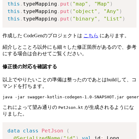
this
.
typeMapping
.
put
(
"map"
,
"Map"
)
this
.
typeMapping
.
put
(
"object"
,
"Any"
)
this
.
typeMapping
.
put
(
"binary"
,
"List"
)
作成した CodeGenのプロジェクトは
こちら
にあります。
紹介しとことろ以外にも細々した修正箇所があるので、参考
にする場合は合わせてご覧ください。
修正後の対応を確認する
以上でやりたいことの準備は整ったのであとはbuildして、コ
マンドを打ちます。
これによって望み通りの
が生成されるようにな
PetJson.kt
りました。
data
class
PetJson
(
@SerializedName
(
"id"
)
val
 id
:
 Long
,