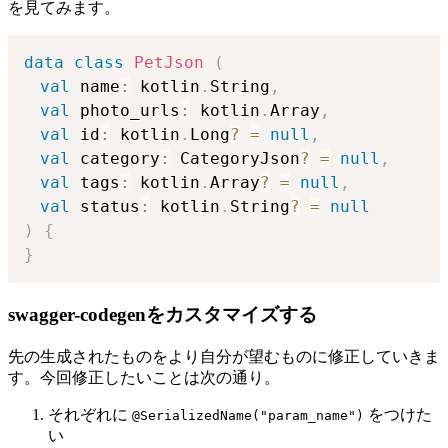
を見てみます。
data
class
PetJson
(
val
 name
:
 kotlin
.
String
,
val
 photo_urls
:
 kotlin
.
Array
,
val
 id
:
 kotlin
.
Long
?
=
null
,
val
 category
:
 CategoryJson
?
=
null
,
val
 tags
:
 kotlin
.
Array
?
=
null
,
val
 status
:
 kotlin
.
String
?
=
null
)
{
}
swagger-codegenをカスタマイズする
先の生成されたものをより自分が望むものに修正していきま
す。今回修正したいことは次の通り。
それぞれに
をつけた
@SerializedName("param_name")
い