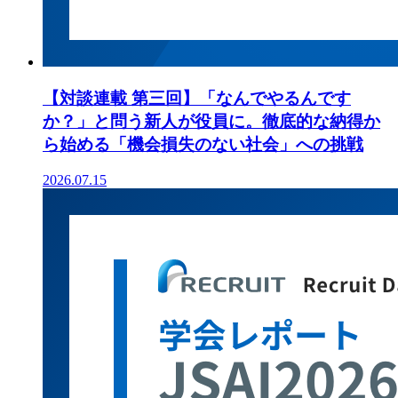
【対談連載 第三回】「なんでやるんです
か？」と問う新人が役員に。徹底的な納得か
ら始める「機会損失のない社会」への挑戦
2026.07.15