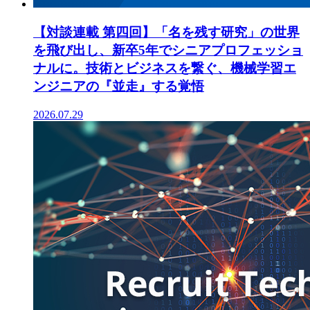
【対談連載 第四回】「名を残す研究」の世界
を飛び出し、新卒5年でシニアプロフェッショ
ナルに。技術とビジネスを繋ぐ、機械学習エ
ンジニアの『並走』する覚悟
2026.07.29