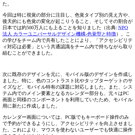
た。
今回は特に視覚の部分に注目し、色覚タイプ別の見え方や、
後天的にも色覚の変化が起こりうること、そしてその割合が
日本では約500万人にも上ることを知りました（出典:
NPO
法人 カラーユニバーサルデザイン機構-色覚型と特徴
）。こ
の学びをチーム内で共有したことにより、「アクセシビリテ
ィ対応は必要」という共通認識をチーム内で持ちながら取り
組むことができました。
次に既存のデザインを元に、モバイル版のデザインを作成し
ました。特に、色のコントラスト比やタップターゲットのサ
イズなど、モバイル特有の課題に対応しました。また、シス
テム内でのメイン要素となるカレンダー部分も、元々はPC
画面と同様のコンポーネントを利用していたため、モバイル
用に新たに作成しました。
カレンダー画面については、PC版でもキーボード操作のみ
で予約ができるようにし、アクセシビリティを向上させまし
た。これにより、マウスを使わないユーザーでも快適に操作