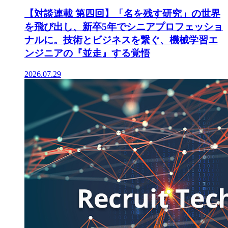
【対談連載 第四回】「名を残す研究」の世界
を飛び出し、新卒5年でシニアプロフェッショ
ナルに。技術とビジネスを繋ぐ、機械学習エ
ンジニアの『並走』する覚悟
2026.07.29