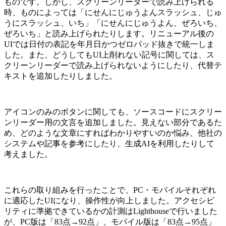
ものです。しかし、スクリーンリーダーで読み上げられる
時、ものによっては「にせんにじゅうよんスラッシュ、じゅ
うにスラッシュ、いち」「にせんにじゅうよん、ぜろいち、
ぜろいち」と読み上げられたりします。リニューアル後の
UIでは日付の表記を年月日かつゼロパッド抜きで統一しま
した。また、どうしてもUI上削れない記号に関しては、ス
クリーンリーダーで読み上げられないようにしたり、代替テ
キストを追加したりしました。
アイコンのみのボタンに関しても、ソースコードにスクリー
ンリーダー用の文言を追加しました。見えない部分であるた
め、どのような文章にすればわかりやすいのか悩み、他社の
システムや記事を参考にしたり、生成AIを利用したりして
考えました。
これらの取り組みを行ったことで、PC・モバイルそれぞれ
に適応したUIになり、操作性が向上しました。アクセシビ
リティに準拠できているかの計測はLighthouseで行いました
が、PC版は「83点→92点」、モバイル版は「83点→95点」