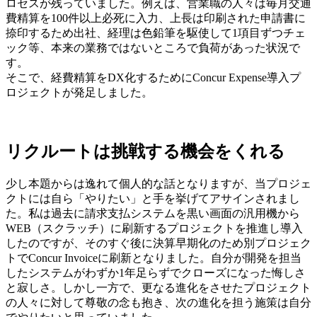
ロセスが残っていました。例えば、営業職の人々は毎月交通
費精算を100件以上必死に入力、上長は印刷された申請書に
捺印するため出社、経理は色鉛筆を駆使して1項目ずつチェ
ック等、本来の業務ではないところで負荷があった状況で
す。
そこで、経費精算をDX化するためにConcur Expense導入プ
ロジェクトが発足しました。
リクルートは挑戦する機会をくれる
少し本題からは逸れて個人的な話となりますが、当プロジェ
クトには自ら「やりたい」と手を挙げてアサインされまし
た。私は過去に請求支払システムを黒い画面の汎用機から
WEB（スクラッチ）に刷新するプロジェクトを推進し導入
したのですが、そのすぐ後に決算早期化のため別プロジェク
トでConcur Invoiceに刷新となりました。自分が開発を担当
したシステムがわずか1年足らずでクローズになった悔しさ
と寂しさ。しかし一方で、更なる進化をさせたプロジェクト
の人々に対して尊敬の念も抱き、次の進化を担う施策は自分