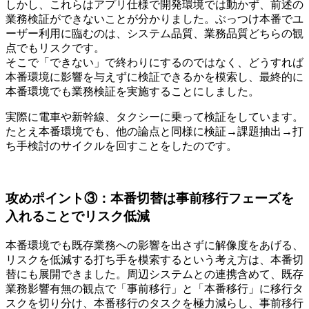
しかし、これらはアプリ仕様で開発環境では動かず、前述の
業務検証ができないことが分かりました。ぶっつけ本番でユ
ーザー利用に臨むのは、システム品質、業務品質どちらの観
点でもリスクです。
そこで「できない」で終わりにするのではなく、どうすれば
本番環境に影響を与えずに検証できるかを模索し、最終的に
本番環境でも業務検証を実施することにしました。
実際に電車や新幹線、タクシーに乗って検証をしています。
たとえ本番環境でも、他の論点と同様に検証→課題抽出→打
ち手検討のサイクルを回すことをしたのです。
攻めポイント③：本番切替は事前移行フェーズを
入れることでリスク低減
本番環境でも既存業務への影響を出さずに解像度をあげる、
リスクを低減する打ち手を模索するという考え方は、本番切
替にも展開できました。周辺システムとの連携含めて、既存
業務影響有無の観点で「事前移行」と「本番移行」に移行タ
スクを切り分け、本番移行のタスクを極力減らし、事前移行