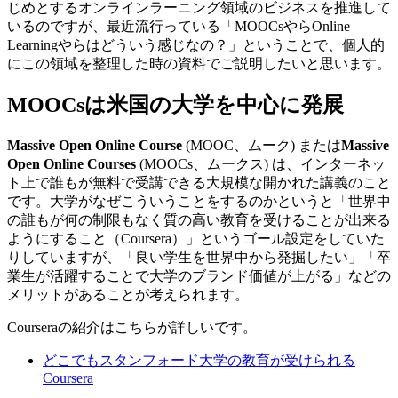
じめとするオンラインラーニング領域のビジネスを推進して
いるのですが、最近流行っている「MOOCsやらOnline
Learningやらはどういう感じなの？」ということで、個人的
にこの領域を整理した時の資料でご説明したいと思います。
MOOCsは米国の大学を中心に発展
Massive Open Online Course
(
MOOC
、ムーク) または
Massive
Open Online Courses
(
MOOCs
、ムークス) は、インターネッ
ト上で誰もが無料で受講できる大規模な開かれた講義のこと
です。大学がなぜこういうことをするのかというと「世界中
の誰もが何の制限もなく質の高い教育を受けることが出来る
ようにすること（Coursera）」というゴール設定をしていた
りしていますが、「良い学生を世界中から発掘したい」「卒
業生が活躍することで大学のブランド価値が上がる」などの
メリットがあることが考えられます。
Courseraの紹介はこちらが詳しいです。
どこでもスタンフォード大学の教育が受けられる
Coursera