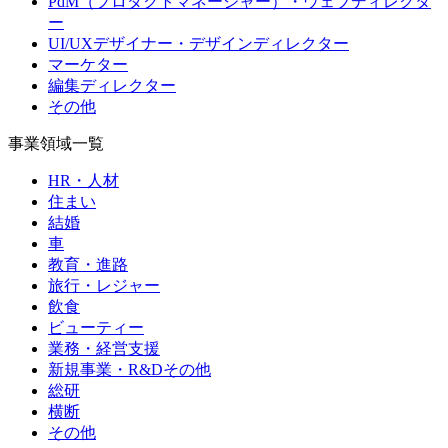
PdM（プロダクトマネージャー）・ウェブディレクタ
ー
UI/UXデザイナー・デザインディレクター
マーケター
編集ディレクター
その他
事業領域一覧
HR・人材
住まい
結婚
車
教育・進路
旅行・レジャー
飲食
ビューティー
業務・経営支援
新規事業・R&Dその他
総研
横断
その他