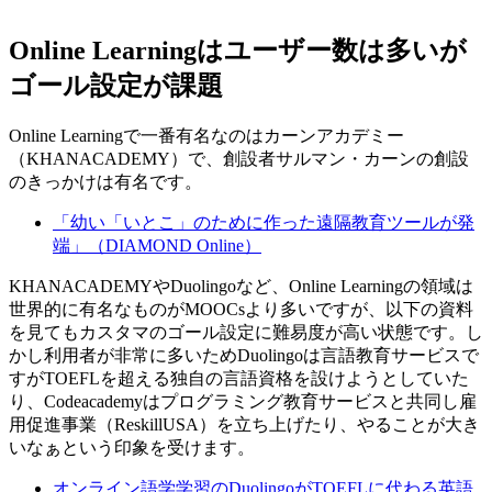
Online Learningはユーザー数は多いが
ゴール設定が課題
Online Learningで一番有名なのはカーンアカデミー
（KHANACADEMY）で、創設者サルマン・カーンの創設
のきっかけは有名です。
「幼い「いとこ」のために作った遠隔教育ツールが発
端」（DIAMOND Online）
KHANACADEMYやDuolingoなど、Online Learningの領域は
世界的に有名なものがMOOCsより多いですが、以下の資料
を見てもカスタマのゴール設定に難易度が高い状態です。し
かし利用者が非常に多いためDuolingoは言語教育サービスで
すがTOEFLを超える独自の言語資格を設けようとしていた
り、Codeacademyはプログラミング教育サービスと共同し雇
用促進事業（ReskillUSA）を立ち上げたり、やることが大き
いなぁという印象を受けます。
オンライン語学学習のDuolingoがTOEFLに代わる英語