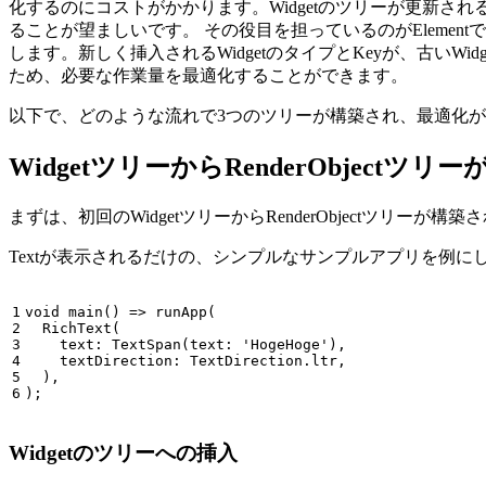
化するのにコストがかかります。Widgetのツリーが更新される
ることが望ましいです。 その役目を担っているのがElementです。
します。新しく挿入されるWidgetのタイプとKeyが、古いWidge
ため、必要な作業量を最適化することができます。
以下で、どのような流れで3つのツリーが構築され、最適化
WidgetツリーからRenderObject
まずは、初回のWidgetツリーからRenderObjectツリーが構
Textが表示されるだけの、シンプルなサンプルアプリを例にしま
1

void
main
(
)
=>
runApp
(
2

RichText
(
3

text:
TextSpan
(
text:
'HogeHoge'
),
4

textDirection:
TextDirection
.
ltr
,
5

),
);
Widgetのツリーへの挿入