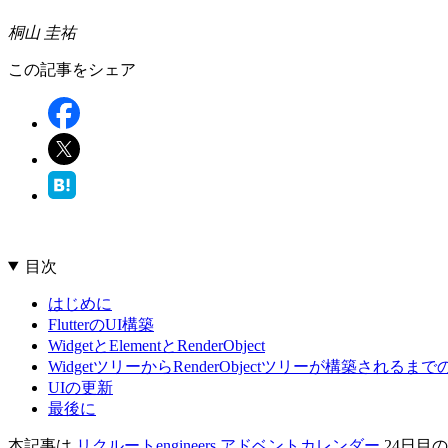
桐山 圭祐
この記事をシェア
目次
はじめに
FlutterのUI構築
WidgetとElementとRenderObject
WidgetツリーからRenderObjectツリーが構築されるま
UIの更新
最後に
本記事は
リクルートengineers アドベントカレンダー
24日目