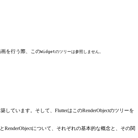
ウトと描画を行う際、この
Widgetのツリーは参照しません。
す。そして、FlutterはこのRenderObjectのツリーを
mentとRenderObjectについて、それぞれの基本的な概念と、その関