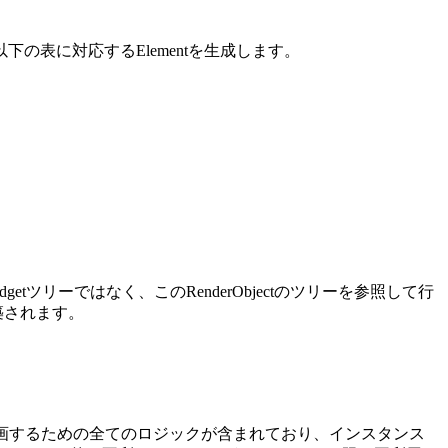
tは、以下の表に対応するElementを生成します。
dgetツリーではなく、このRenderObjectのツリーを参照して行
構築されます。
etを描画するための全てのロジックが含まれており、インスタンス