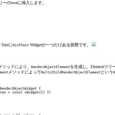
ツリーのrootに挿入します。
reeに
Widgetが一つだけある状態です。
RichText
メソッドにより、
を生成し、Elementツ
RenderObjectElement
メソッドによって
という
ment
MultiChildRenderObjectElement
R
RenderObjectWidget
{
ren
=
const
<
Widget
>[]
})