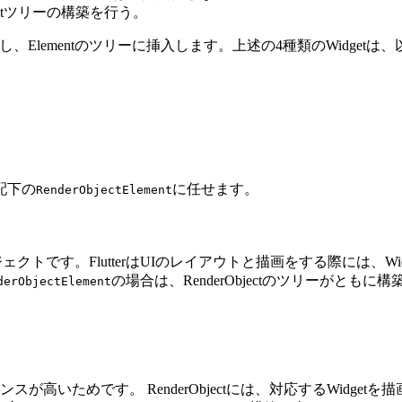
erObjectツリーの構築を行う。
ntを生成し、Elementのツリーに挿入します。上述の4種類のWidge
配下の
に任せます。
RenderObjectElement
オブジェクトです。FlutterはUIのレイアウトと描画をする際には、Wi
の場合は、RenderObjectのツリーがともに
derObjectElement
高いためです。 RenderObjectには、対応するWidg