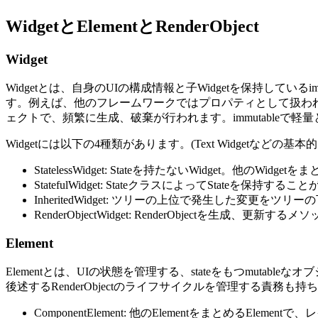
WidgetとElementとRenderObject
Widget
Widgetとは、自身のUIの構成情報と子Widgetを保持して
す。例えば、他のフレームワークではプロパティとして扱われるo
ェクトで、頻繁に生成、破棄が行われます。immutableで
Widgetには以下の4種類があります。(Text Widgetな
StatelessWidget: Stateを持たないWidget。他のWidget
StatefulWidget: StateクラスによってStateを保持す
InheritedWidget: ツリーの上位で発生した変更をツリー
RenderObjectWidget: RenderObjectを生成、更新す
Element
Elementとは、UIの状態を管理する、stateをもつmutab
後述するRenderObjectのライフサイクルを管理する責務も持ち
ComponentElement: 他のElementをまとめるEle