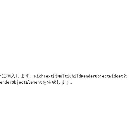
リーに挿入します。
は
と
RichText
MultiChildRenderObjectWidget
を生成します。
enderObjectElement