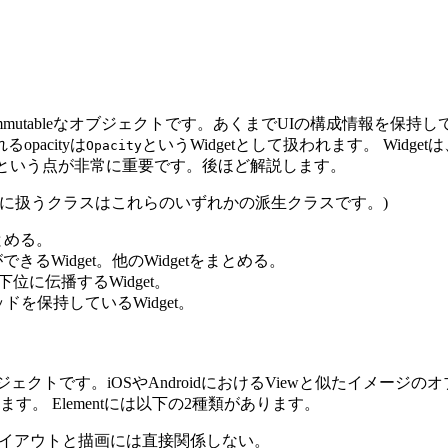
いるimmutableなオブジェクトです。あくまでUIの構成情報
pacityは
というWidgetとして扱われます。 Wid
Opacity
軽量という点が非常に重要です。後ほど解説します。
どの基本的に扱うクラスはこれらのいずれかの派生クラスです。)
をまとめる。
ることができるWidget。他のWidgetをまとめる。
の下位に伝播するWidget。
るメソッドを保持しているWidget。
leなオブジェクトです。iOSやAndroidにおけるViewと似たイメ
ます。 Elementには以下の2種類があります。
mentで、レイアウトと描画には直接関係しない。