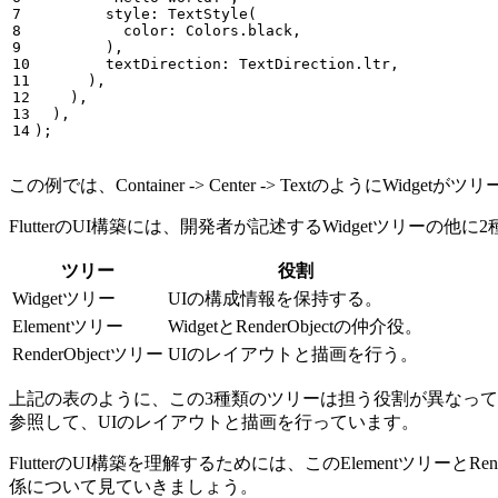
7

style:
TextStyle
(
8

color:
Colors
.
black
,
9

),
10

textDirection:
TextDirection
.
ltr
,
11

),
12

),
13

),
);
この例では、Container -> Center -> TextのようにW
FlutterのUI構築には、開発者が記述するWidgetツリーの
ツリー
役割
Widgetツリー
UIの構成情報を保持する。
Elementツリー
WidgetとRenderObjectの仲介役。
RenderObjectツリー
UIのレイアウトと描画を行う。
上記の表のように、この3種類のツリーは担う役割が異なっていて、3つ
参照して、UIのレイアウトと描画を行っています。
FlutterのUI構築を理解するためには、このElementツリーとRe
係について見ていきましょう。