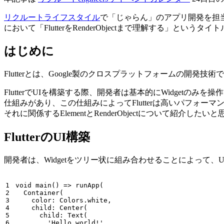
リクルートライフスタイル
で「じゃらん」のアプリ開発を担
において「FlutterをRenderObjectまで理解する」と
はじめに
Flutterとは、Google製のクロスプラットフォームの
FlutterでUIを構築する際、開発者は基本的にWidge
仕組みがあり、この仕組みによってFlutterは高いパフォーマ
それに関係するElementとRenderObjectについて紹介したい
FlutterのUI構築
開発者は、Widgetをツリー状に組み合わせることによって
1

void
main
(
)
=>
runApp
(
2

Container
(
3

color:
Colors
.
white
,
4

child:
Center
(
5

child:
Text
(
6

'Hello world!'
,