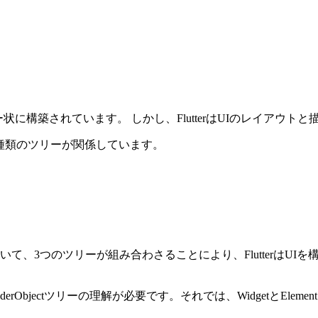
idgetがツリー状に構築されています。 しかし、FlutterはUIのレイア
他に2種類のツリーが関係しています。
のツリーが組み合わさることにより、FlutterはUIを構築していま
nderObjectツリーの理解が必要です。それでは、WidgetとEle