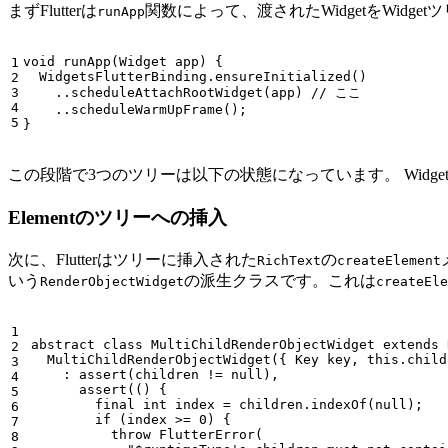
まずFlutterは
関数によって、渡されたWidgetをWidget
runApp
void
runApp
(
Widget
app
)
{
1

WidgetsFlutterBinding
.
ensureInitialized
()
2

3

..
scheduleAttachRootWidget
(
app
)
// ここ
4

..
scheduleWarmUpFrame
();
}
この段階で3つのツリーは以下の状態になっています。 Widget T
Elementのツリーへの挿入
次に、Flutterはツリーに挿入された
の
RichText
createElement
いう
の派生クラスです。これは
RenderObjectWidget
createEle
1

abstract
class
MultiChildRenderObjectWidget
extends
2

MultiChildRenderObjectWidget
({
Key
key
,
this
.
child
3

:
assert
(
children
!=
null
),
4

assert
(()
{
5

final
int
index
=
children
.
indexOf
(
null
);
6

if
(
index
>=
0
)
{
7

throw
FlutterError
(
8
