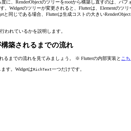
度に、RenderObjectのツリーをrootから構築し直すの
Widgetのツリーが変更されると、Flutterは、Elementのツ
tと同じである場合、Flutterは生成コストの大きいRenderObje
が行われているかを説明します。
ツリーが構築されるまでの流れ
築されるまでの流れを見てみましょう。 ※ Flutterの内部実装と
こち
す。Widgetは
一つだけです。
RichText