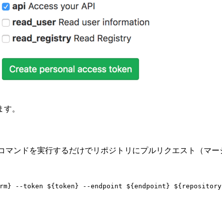
ます。
ば、以下のコマンドを実行するだけでリポジトリにプルリクエスト（
rm
}
--token
${
token
}
--endpoint
${
endpoint
}
${
repository