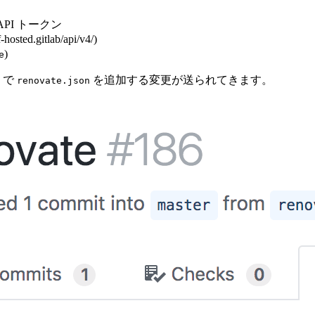
API トークン
ed.gitlab/api/v4/)
)
e
 で
を追加する変更が送られてきます。
renovate.json