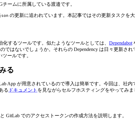
Gチームに所属している渡邉です。
の更新に追われています。本記事ではその更新タスクを大いに助
json
更新を自動化するツールです。似たようなツールとしては、
Dependabot
 程度あるのではないでしょうか。それらの Dependency は
しいツールです。
てみる
itLab App が用意されているので導入は簡単です。今回は、社内でホスティ
にある
ドキュメント
を見ながらセルフホスティングをやってみま
と GitLab でのアクセストークンの作成方法を説明します。