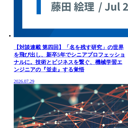
【対談連載 第四回】「名を残す研究」の世界
を飛び出し、新卒5年でシニアプロフェッショ
ナルに。技術とビジネスを繋ぐ、機械学習エ
ンジニアの『並走』する覚悟
2026.07.29