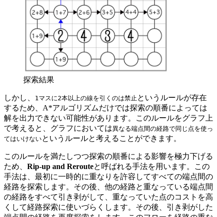
探索結果
しかし、
というルールが存在
1マスに2本以上の線を引くのは禁止
するため、A*アルゴリズムだけでは探索の順番によっては
解を出力できない可能性があります。このルールをグラフ上
で考えると、グラフにおいては
異なる端点間の経路で同じ点を使っ
というルールと考えることができます。
てはいけない
このルールを満たしつつ探索の順番による影響を極力下げる
ため、
Rip-up and Reroute
と呼ばれる手法を用います。この
手法は、最初に一時的に重なりを許容してすべての端点間の
経路を探索します。その後、他の経路と重なっている端点間
の経路をすべて引き剥がして、重なっていた点のコストを高
くして経路探索に使いづらくします。その後、引き剥がした