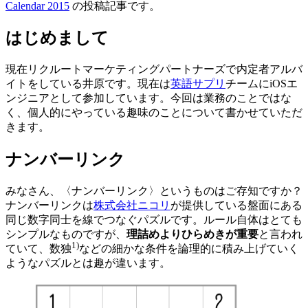
Calendar 2015
の投稿記事です。
はじめまして
現在リクルートマーケティングパートナーズで内定者アルバ
イトをしている井原です。現在は
英語サプリ
チームにiOSエ
ンジニアとして参加しています。今回は業務のことではな
く、個人的にやっている趣味のことについて書かせていただ
きます。
ナンバーリンク
みなさん、〈ナンバーリンク〉というものはご存知ですか？
ナンバーリンクは
株式会社ニコリ
が提供している盤面にある
同じ数字同士を線でつなぐパズルです。ルール自体はとても
シンプルなものですが、
理詰めよりひらめきが重要
と言われ
1)
ていて、数独
などの細かな条件を論理的に積み上げていく
ようなパズルとは趣が違います。