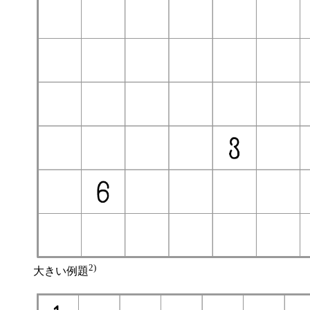
2)
大きい例題