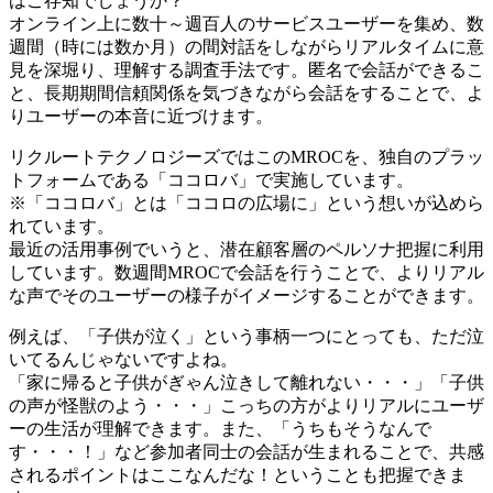
はご存知でしょうか？
オンライン上に数十～週百人のサービスユーザーを集め、数
週間（時には数か月）の間対話をしながらリアルタイムに意
見を深堀り、理解する調査手法です。匿名で会話ができるこ
と、長期期間信頼関係を気づきながら会話をすることで、よ
りユーザーの本音に近づけます。
リクルートテクノロジーズではこのMROCを、独自のプラッ
トフォームである「ココロバ」で実施しています。
※「ココロバ」とは「ココロの広場に」という想いが込めら
れています。
最近の活用事例でいうと、潜在顧客層のペルソナ把握に利用
しています。数週間MROCで会話を行うことで、よりリアル
な声でそのユーザーの様子がイメージすることができます。
例えば、「子供が泣く」という事柄一つにとっても、ただ泣
いてるんじゃないですよね。
「家に帰ると子供がぎゃん泣きして離れない・・・」「子供
の声が怪獣のよう・・・」こっちの方がよりリアルにユーザ
ーの生活が理解できます。また、「うちもそうなんで
す・・・！」など参加者同士の会話が生まれることで、共感
されるポイントはここなんだな！ということも把握できま