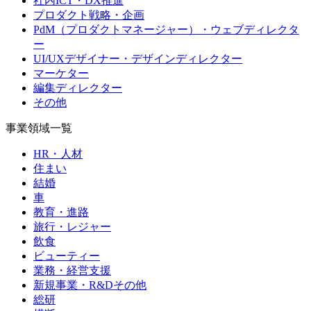
社内ICT・DX推進
プロダクト戦略・企画
PdM（プロダクトマネージャー）・ウェブディレクタ
ー
UI/UXデザイナー・デザインディレクター
マーケター
編集ディレクター
その他
事業領域一覧
HR・人材
住まい
結婚
車
教育・進路
旅行・レジャー
飲食
ビューティー
業務・経営支援
新規事業・R&Dその他
総研